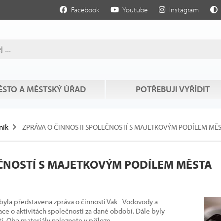
Facebook
Youtube
Instagram
STO A MĚSTSKÝ ÚŘAD
POTŘEBUJI VYŘÍDIT
ník
ZPRÁVA O ČINNOSTI SPOLEČNOSTÍ S MAJETKOVÝM PODÍLEM MĚ
ČNOSTÍ S MAJETKOVÝM PODÍLEM MĚSTA
 byla představena zpráva o činnosti Vak - Vodovody a
mace o aktivitách společnosti za dané období. Dále byly
. Oba materiály naleznete v příloze...