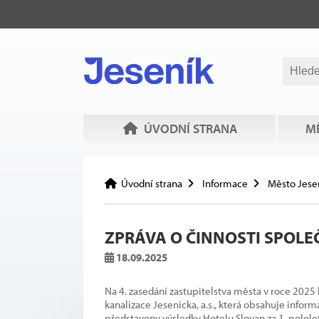
ÚVODNÍ STRANA
MĚ
Úvodní strana
Informace
Město Jese
ZPRÁVA O ČINNOSTI SPOLE
18.09.2025
Na 4. zasedání zastupitelstva města v roce 2025
kanalizace Jesenicka, a.s., která obsahuje infor
představeny výsledky Hotelu Slovan za 1. pololetí