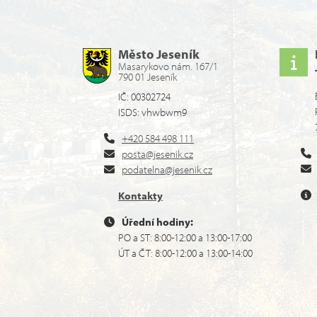
Město Jeseník
Masarykovo nám. 167/1
790 01 Jeseník
IČ: 00302724
ISDS: vhwbwm9
+420 584 498 111
posta@jesenik.cz
podatelna@jesenik.cz
Kontakty
Úřední hodiny:
PO a ST: 8:00-12:00 a 13:00-17:00
ÚT a ČT: 8:00-12:00 a 13:00-14:00