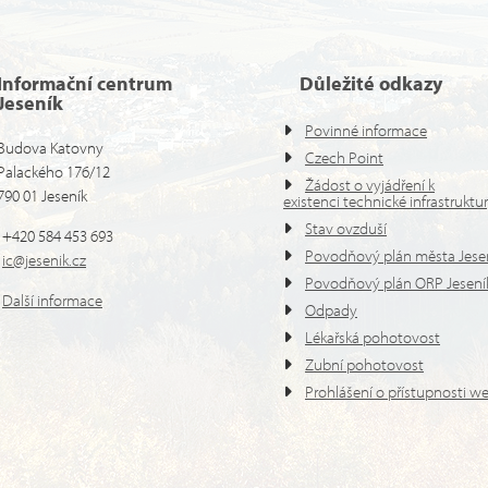
Informační centrum
Důležité odkazy
Jeseník
Povinné informace
Budova Katovny
Czech Point
Palackého 176/12
Žádost o vyjádření k
790 01 Jeseník
existenci technické infrastruktu
Stav ovzduší
+420 584 453 693
Povodňový plán města Jese
ic@jesenik.cz
Povodňový plán ORP Jesení
Další informace
Odpady
Lékařská pohotovost
Zubní pohotovost
Prohlášení o přístupnosti w