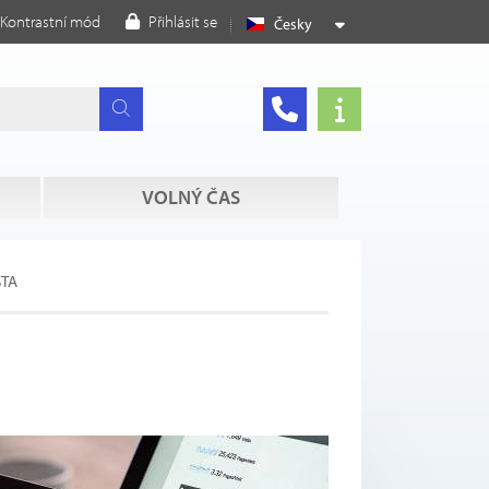
Kontrastní mód
Přihlásit se
Česky
VOLNÝ ČAS
STA