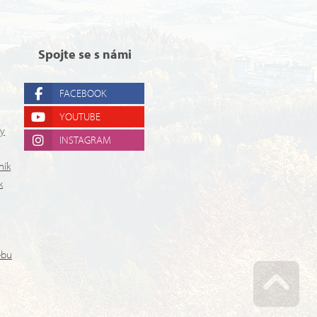
Spojte se s námi
FACEBOOK
YOUTUBE
ry
INSTAGRAM
ník
k
ebu