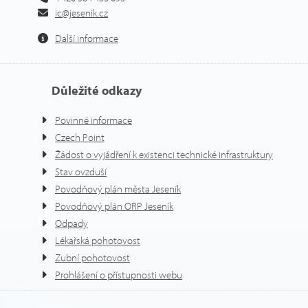
ic@jesenik.cz
Další informace
Důležité odkazy
Povinné informace
Czech Point
Žádost o vyjádření k existenci technické infrastruktury
Stav ovzduší
Povodňový plán města Jeseník
Povodňový plán ORP Jeseník
Odpady
Lékařská pohotovost
Zubní pohotovost
Prohlášení o přístupnosti webu