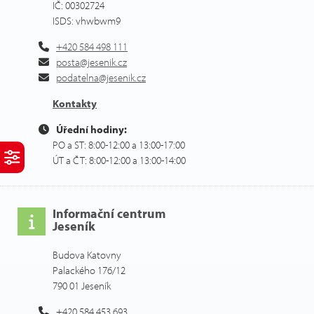
IČ: 00302724
ISDS: vhwbwm9
+420 584 498 111
posta@jesenik.cz
podatelna@jesenik.cz
Kontakty
Úřední hodiny:
PO a ST: 8:00-12:00 a 13:00-17:00
ÚT a ČT: 8:00-12:00 a 13:00-14:00
Informační centrum
Jeseník
Budova Katovny
Palackého 176/12
790 01 Jeseník
+420 584 453 693