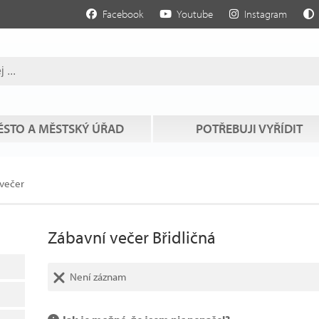
Facebook
Youtube
Instagram
STO A MĚSTSKÝ ÚŘAD
POTŘEBUJI VYŘÍDIT
 večer
Zábavní večer Břidličná
Není záznam