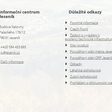
Informační centrum
Důležité odkazy
Jeseník
Povinné informace
Budova Katovny
Czech Point
Palackého 176/12
Žádost o vyjádření k
790 01 Jeseník
existenci technické infrastruktu
Stav ovzduší
+420 584 453 693
Povodňový plán města Jese
ic@jesenik.cz
Povodňový plán ORP Jesení
Další informace
Odpady
Lékařská pohotovost
Zubní pohotovost
Prohlášení o přístupnosti w