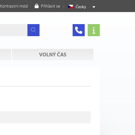
Kontrastní mód
Přihlásit se
Česky
VOLNÝ ČAS