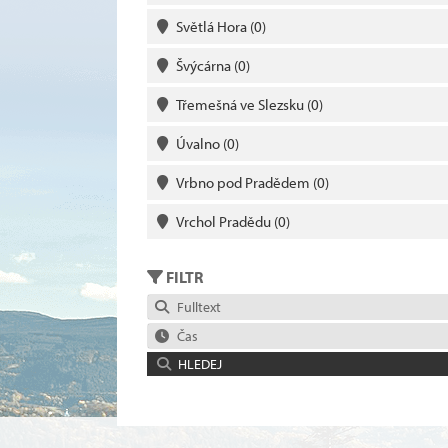
Světlá Hora
(0)
Švýcárna
(0)
Třemešná ve Slezsku
(0)
Úvalno
(0)
Vrbno pod Pradědem
(0)
Vrchol Pradědu
(0)
FILTR
Fulltext
Čas
HLEDEJ