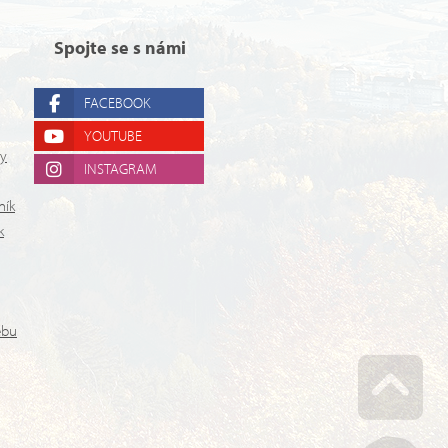
Spojte se s námi
FACEBOOK
YOUTUBE
ry
INSTAGRAM
ník
k
ebu
Go u