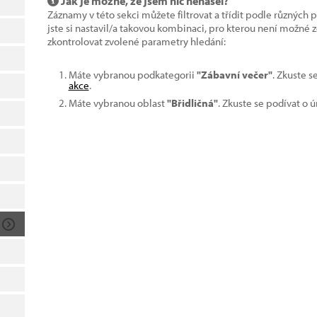
Jak je možné, že jsem nic nenašel?
Záznamy v této sekci můžete filtrovat a třídit podle různých 
jste si nastavil/a takovou kombinaci, pro kterou není možné
zkontrolovat zvolené parametry hledání:
Máte vybranou podkategorii
"Zábavní večer"
. Zkuste s
akce
.
Máte vybranou oblast
"Břidličná"
. Zkuste se podívat o 