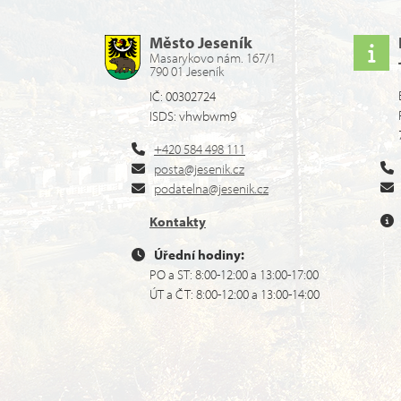
Město Jeseník
Masarykovo nám. 167/1
790 01 Jeseník
IČ: 00302724
ISDS: vhwbwm9
+420 584 498 111
posta@jesenik.cz
podatelna@jesenik.cz
Kontakty
Úřední hodiny:
PO a ST: 8:00-12:00 a 13:00-17:00
ÚT a ČT: 8:00-12:00 a 13:00-14:00