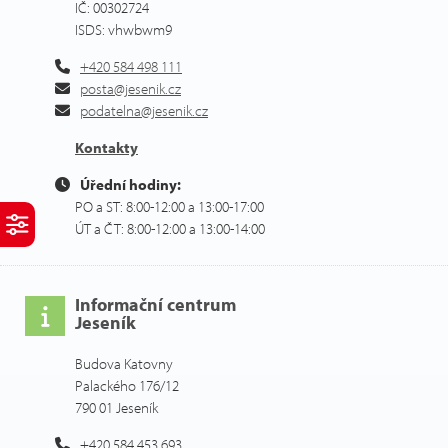
IČ: 00302724
ISDS: vhwbwm9
+420 584 498 111
posta@jesenik.cz
podatelna@jesenik.cz
Kontakty
Úřední hodiny:
PO a ST: 8:00-12:00 a 13:00-17:00
ÚT a ČT: 8:00-12:00 a 13:00-14:00
Informační centrum
Jeseník
Budova Katovny
Palackého 176/12
790 01 Jeseník
+420 584 453 693