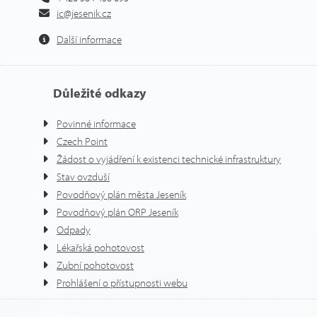
ic@jesenik.cz
Další informace
Důležité odkazy
Povinné informace
Czech Point
Žádost o vyjádření k existenci technické infrastruktury
Stav ovzduší
Povodňový plán města Jeseník
Povodňový plán ORP Jeseník
Odpady
Lékařská pohotovost
Zubní pohotovost
Prohlášení o přístupnosti webu