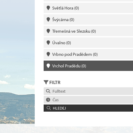
Světlá Hora
(0)
Švýcárna
(0)
Třemešná ve Slezsku
(0)
Úvalno
(0)
Vrbno pod Pradědem
(0)
Vrchol Pradědu
(0)
FILTR
Fulltext
Čas
HLEDEJ