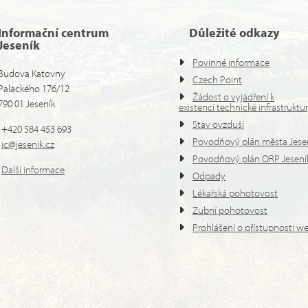
Informační centrum
Důležité odkazy
Jeseník
Povinné informace
Budova Katovny
Czech Point
Palackého 176/12
Žádost o vyjádření k
790 01 Jeseník
existenci technické infrastruktu
Stav ovzduší
+420 584 453 693
Povodňový plán města Jese
ic@jesenik.cz
Povodňový plán ORP Jesení
Další informace
Odpady
Lékařská pohotovost
Zubní pohotovost
Prohlášení o přístupnosti w