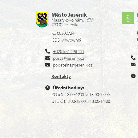
Město Jeseník
Masarykovo nám. 167/1
790 01 Jeseník
IČ: 00302724
ISDS: vhwbwm9
+420 584 498 111
posta@jesenik.cz
podatelna@jesenik.cz
Kontakty
Úřední hodiny:
PO a ST: 8:00-12:00 a 13:00-17:00
ÚT a ČT: 8:00-12:00 a 13:00-14:00