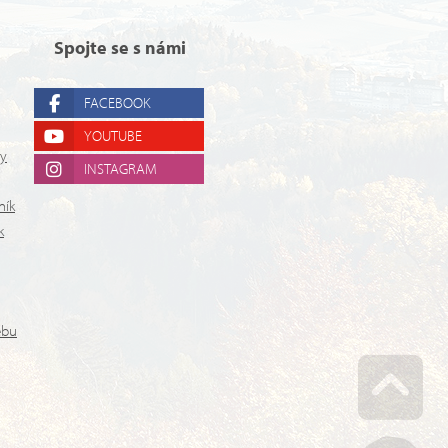
Spojte se s námi
FACEBOOK
YOUTUBE
ry
INSTAGRAM
ník
k
ebu
Go u