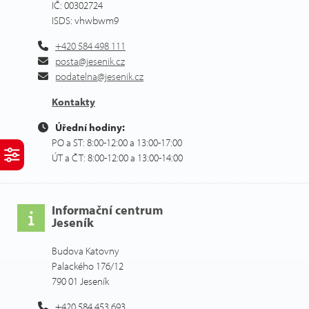
IČ: 00302724
ISDS: vhwbwm9
+420 584 498 111
posta@jesenik.cz
podatelna@jesenik.cz
Kontakty
Úřední hodiny:
PO a ST: 8:00-12:00 a 13:00-17:00
ÚT a ČT: 8:00-12:00 a 13:00-14:00
Informační centrum
Jeseník
Budova Katovny
Palackého 176/12
790 01 Jeseník
+420 584 453 693