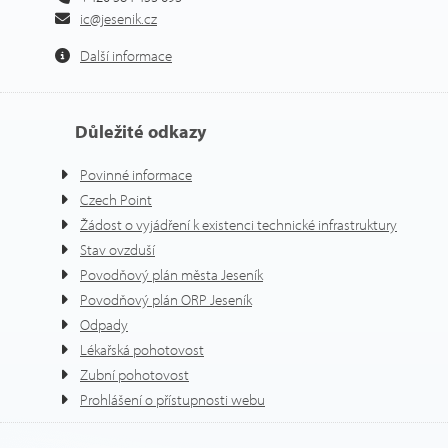
ic@jesenik.cz
Další informace
Důležité odkazy
Povinné informace
Czech Point
Žádost o vyjádření k existenci technické infrastruktury
Stav ovzduší
Povodňový plán města Jeseník
Povodňový plán ORP Jeseník
Odpady
Lékařská pohotovost
Zubní pohotovost
Prohlášení o přístupnosti webu