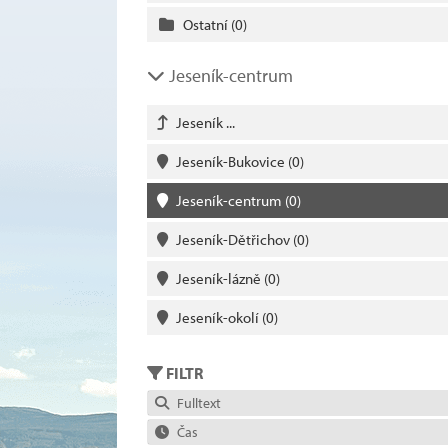
Ostatní
(0)
Jeseník-centrum
Jeseník ...
Jeseník-Bukovice
(0)
Jeseník-centrum
(0)
Jeseník-Dětřichov
(0)
Jeseník-lázně
(0)
Jeseník-okolí
(0)
FILTR
Fulltext
Čas