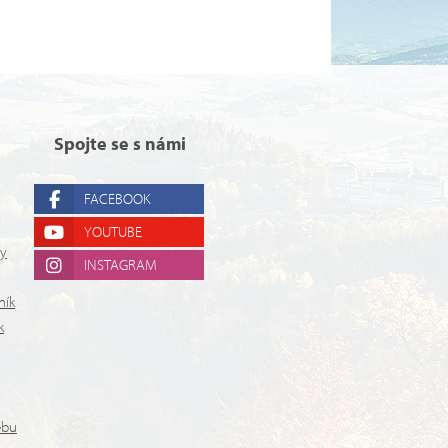
Spojte se s námi
FACEBOOK
YOUTUBE
ry
INSTAGRAM
ník
k
ebu