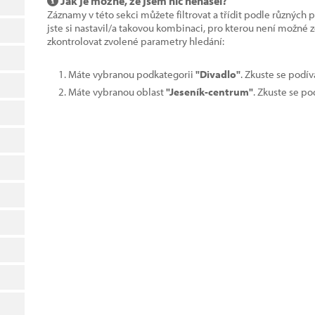
Jak je možné, že jsem nic nenašel?
Záznamy v této sekci můžete filtrovat a třídit podle různých 
jste si nastavil/a takovou kombinaci, pro kterou není možné
zkontrolovat zvolené parametry hledání:
Máte vybranou podkategorii
"Divadlo"
. Zkuste se podí
Máte vybranou oblast
"Jeseník-centrum"
. Zkuste se po