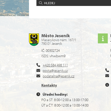
HLEDEJ
Město Jeseník
Masarykovo nám. 167/1
790 01 Jeseník
IČ: 00302724
ISDS: vhwbwm9
+420 584 498 111
posta@jesenik.cz
podatelna@jesenik.cz
Kontakty
Úřední hodiny:
PO a ST: 8:00-12:00 a 13:00-17:00
ÚT a ČT: 8:00-12:00 a 13:00-14:00