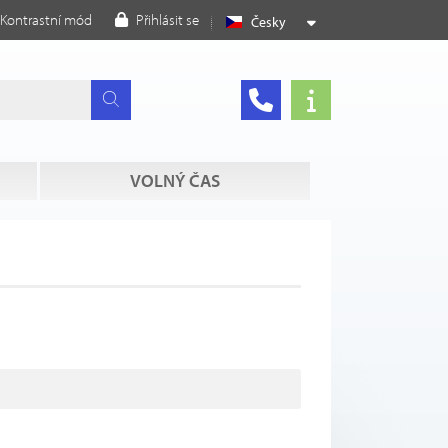
Kontrastní mód
Přihlásit se
Česky
VOLNÝ ČAS