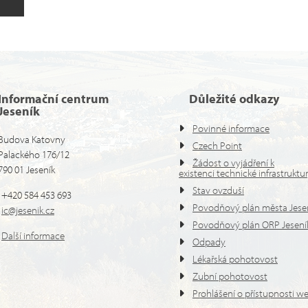
Informační centrum
Důležité odkazy
Jeseník
Povinné informace
Budova Katovny
Czech Point
Palackého 176/12
Žádost o vyjádření k
790 01 Jeseník
existenci technické infrastruktu
Stav ovzduší
+420 584 453 693
Povodňový plán města Jese
ic@jesenik.cz
Povodňový plán ORP Jesení
Další informace
Odpady
Lékařská pohotovost
Zubní pohotovost
Prohlášení o přístupnosti w