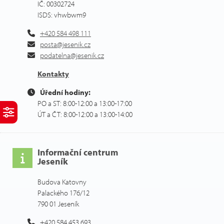
IČ: 00302724
ISDS: vhwbwm9
+420 584 498 111
posta@jesenik.cz
podatelna@jesenik.cz
Kontakty
Úřední hodiny:
PO a ST: 8:00-12:00 a 13:00-17:00
ÚT a ČT: 8:00-12:00 a 13:00-14:00
Informační centrum
Jeseník
Budova Katovny
Palackého 176/12
790 01 Jeseník
+420 584 453 693