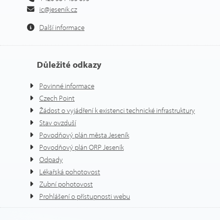
ic@jesenik.cz
Další informace
Důležité odkazy
Povinné informace
Czech Point
Žádost o vyjádření k existenci technické infrastruktury
Stav ovzduší
Povodňový plán města Jeseník
Povodňový plán ORP Jeseník
Odpady
Lékařská pohotovost
Zubní pohotovost
Prohlášení o přístupnosti webu