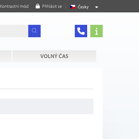
Kontrastní mód
Přihlásit se
Česky
VOLNÝ ČAS