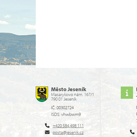
Město Jeseník
Masarykovo nám. 167/1
790 01 Jeseník
IČ: 00302724
ISDS: vhwbwm9
+420 584 498 111
posta@jesenik.cz