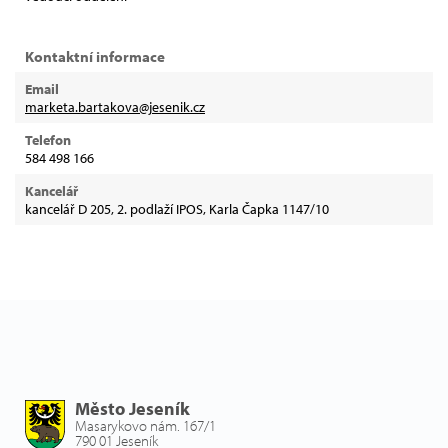
Kontaktní informace
Email
marketa.bartakova@jesenik.cz
Telefon
584 498 166
Kancelář
kancelář D 205, 2. podlaží IPOS, Karla Čapka 1147/10
Město Jeseník
Masarykovo nám. 167/1
790 01 Jeseník