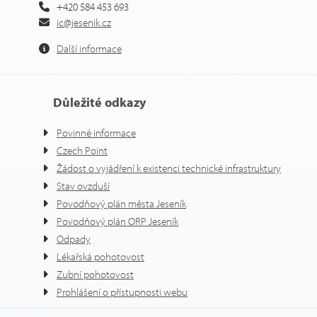
+420 584 453 693
ic@jesenik.cz
Další informace
Důležité odkazy
Povinné informace
Czech Point
Žádost o vyjádření k existenci technické infrastruktury
Stav ovzduší
Povodňový plán města Jeseník
Povodňový plán ORP Jeseník
Odpady
Lékařská pohotovost
Zubní pohotovost
Prohlášení o přístupnosti webu