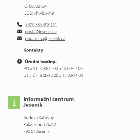
IČ: 00302724
ISDS: vhwbwm9
+420 584 498 111
posta@jesenik.cz
podatelna@jesenik.cz
Kontakty
Úřední hodiny:
PO a ST: 8:00-12:00 a 13:00-17:00
ÚT a ČT: 8:00-12:00 a 13:00-14:00
Informační centrum
Jeseník
Budova Katovny
Palackého 176/12
790 01 Jeseník