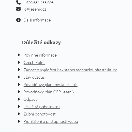
+420 584 453 693
ic@jesenik.cz
Další informace
Důležité odkazy
Povinné informace
Czech Point
Žádost o vyjádření k existenci technické infrastruktury
Stav ovzduší
Povodňový plán města Jeseník
Povodňový plán ORP Jeseník
Odpady
Lékařská pohotovost
Zubní pohotovost
Prohlášení o přístupnosti webu