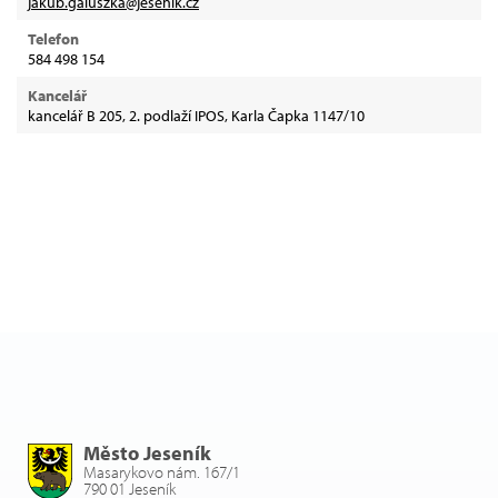
jakub.galuszka@jesenik.cz
Telefon
584 498 154
Kancelář
kancelář B 205, 2. podlaží IPOS, Karla Čapka 1147/10
Město Jeseník
Masarykovo nám. 167/1
790 01 Jeseník