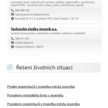
pronájem bytů, nebytových prostor (platby nájemného, vyúčtování,
nájem IPOS – prostory pro oslavy, plesy, konference, apod.)
584 498 187
tatana.zaworova@jesenik.cz
kancelář B 413, 4. podlaží IPOS, Karla Čapka 1147/10
Technické služby Jeseník a.s.
správce komunikací, veřejného osvětlení, zeleně a mobiliáře
584 411 541
vedeni@tsje.cz
Otakara Březiny 168/41
Řešení životních situací
Prodej pozemku/ů v majetku města Jeseníku
Pronájem městského bytu v Jeseníku
Pronájem pozemku/ů v majetku města Jeseníku