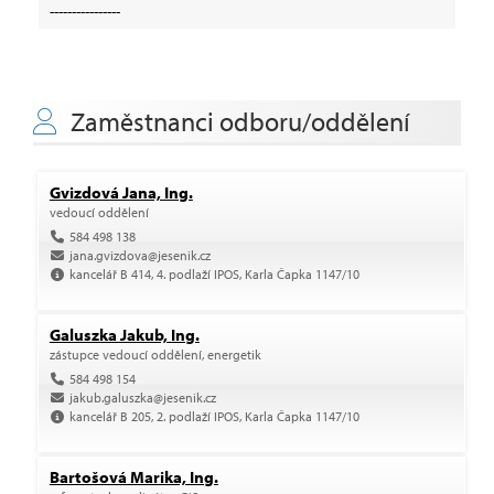
----------------
Zaměstnanci odboru/oddělení
Gvizdová Jana, Ing.
vedoucí oddělení
584 498 138
jana.gvizdova@jesenik.cz
kancelář B 414, 4. podlaží IPOS, Karla Čapka 1147/10
Galuszka Jakub, Ing.
zástupce vedoucí oddělení, energetik
584 498 154
jakub.galuszka@jesenik.cz
kancelář B 205, 2. podlaží IPOS, Karla Čapka 1147/10
Bartošová Marika, Ing.