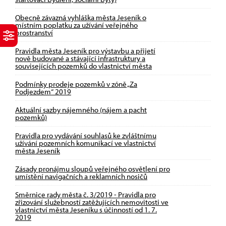
Obecně závazná vyhláška města Jeseník o
místním poplatku za užívání veřejného
prostranství
Pravidla města Jeseník pro výstavbu a přijetí
nově budované a stávající infrastruktury a
souvisejících pozemků do vlastnictví města
Podmínky prodeje pozemků v zóně „Za
Podjezdem“ 2019
Aktuální sazby nájemného (nájem a pacht
pozemků)
Pravidla pro vydávání souhlasů ke zvláštnímu
užívání pozemních komunikací ve vlastnictví
města Jeseník
Zásady pronájmu sloupů veřejného osvětlení pro
umístění navigačních a reklamních nosičů
Směrnice rady města č. 3/2019 - Pravidla pro
zřizování služebností zatěžujících nemovitosti ve
vlastnictví města Jeseníku s účinností od 1. 7.
2019