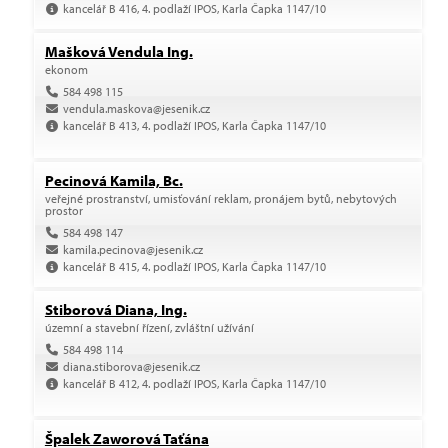
kancelář B 416, 4. podlaží IPOS, Karla Čapka 1147/10
Mašková Vendula Ing.
ekonom
584 498 115
vendula.maskova@jesenik.cz
kancelář B 413, 4. podlaží IPOS, Karla Čapka 1147/10
Pecinová Kamila, Bc.
veřejné prostranství, umisťování reklam, pronájem bytů, nebytových
prostor
584 498 147
kamila.pecinova@jesenik.cz
kancelář B 415, 4. podlaží IPOS, Karla Čapka 1147/10
Stiborová Diana, Ing.
územní a stavební řízení, zvláštní užívání
584 498 114
diana.stiborova@jesenik.cz
kancelář B 412, 4. podlaží IPOS, Karla Čapka 1147/10
Špalek Zaworová Taťána