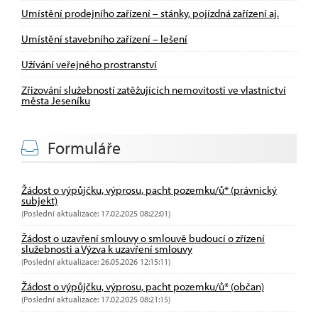
Umístění prodejního zařízení – stánky, pojízdná zařízení aj.
Umístění stavebního zařízení – lešení
Užívání veřejného prostranství
Zřizování služebností zatěžujících nemovitosti ve vlastnictví
města Jeseníku
Formuláře
Žádost o výpůjčku, výprosu, pacht pozemku/ů* (právnický
subjekt)
(Poslední aktualizace: 17.02.2025 08:22:01)
Žádost o uzavření smlouvy o smlouvě budoucí o zřízení
služebnosti a Výzva k uzavření smlouvy
(Poslední aktualizace: 26.05.2026 12:15:11)
Žádost o výpůjčku, výprosu, pacht pozemku/ů* (občan)
(Poslední aktualizace: 17.02.2025 08:21:15)