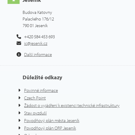
Budova Katovny
Palackého 176/12
790 01 Jeseník
+420 584 453 693
ic@jesenik.cz
Další informace
Důležité odkazy
Povinné informace
Czech Point
Žádost o vyjádření k existenci technické infrastruktury
Stav ovzduší
Povodňový plán města Jeseník
Povodňový plán ORP Jeseník