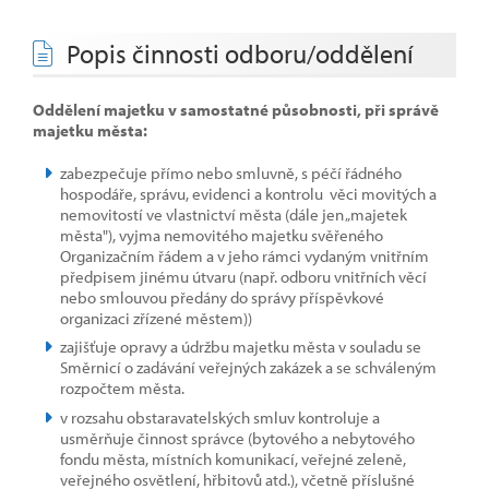
Popis činnosti odboru/oddělení
Oddělení majetku v samostatné působnosti, při správě
majetku města:
zabezpečuje přímo nebo smluvně, s péčí řádného
hospodáře, správu, evidenci a kontrolu věci movitých a
nemovitostí ve vlastnictví města (dále jen „majetek
města"), vyjma nemovitého majetku svěřeného
Organizačním řádem a v jeho rámci vydaným vnitřním
předpisem jinému útvaru (např. odboru vnitřních věcí
nebo smlouvou předány do správy příspěvkové
organizaci zřízené městem))
zajišťuje opravy a údržbu majetku města v souladu se
Směrnicí o zadávání veřejných zakázek a se schváleným
rozpočtem města.
v rozsahu obstaravatelských smluv kontroluje a
usměrňuje činnost správce (bytového a nebytového
fondu města, místních komunikací, veřejné zeleně,
veřejného osvětlení, hřbitovů atd.), včetně příslušné