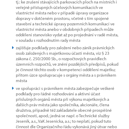
tj.: ke zrušení stávajících parkovacích ploch na místních i
veřejně přístupných účelových komunikacích ve
vlastnictví města nebo v případě úpravy organizace
dopravy v dotčeném prostoru, včetně s tím spojené
stavební a technické úpravy pozemních komunikací ve
vlastnictví města anebo v obdobných případech může
oddělení stanovisko vydat až po projednání v radě města,
v souladu s rozhodnutím rady města
zajišťuje podklady pro založení nebo zánik právnických
osob založených s majetkovou účastí města, viz § 23
zákona č. 250/2000 Sb., o rozpočtových pravidlech
územních rozpočtů, ve znění pozdějších předpisů, pokud
je činnost těchto osob v kompetenci oddělení majetku;
přitom úzce spolupracuje s orgány města a s právníkem
města
ve spolupráci s právníkem města zabezpečuje veškeré
podklady pro řádné rozhodování a aktivní účast
příslušných orgánů města při výkonu majetkových a
dalších práv města jako společníka, akcionáře, člena
družstva, případně též zakladatele obecně prospěšné
společnosti, apod.; jedná se např. o Technické služby
Jeseník, a.s., VaK Jesenicka, a.s.; to neplatí, pokud tuto
činnost dle Organizačního řádu vykonává jiný útvar nebo