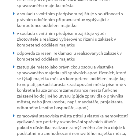
spravovaného majetku města
v souladu s vnitřním předpisem zajišťuje v součinnosti s
právním oddělením přípravu smluv vyplývající z
kompetence oddělení majetku
v souladu s vnitřním předpisem zajišťuje výběr
zhotovitele a realizaci výběrového řízení u zakázek v
kompetenci oddělení majetku
odpovídá za řešení reklamací u realizovaných zakázek v
kompetenci oddělení majetku
zastupuje město jako právnickou osobu a vlastníka
spravovaného majetku při správních apod. řízeních, které
se týkají majetku města v kompetenci oddělení majetku;
to neplatí, pokud starosta k zastupování města písemně v
konkrétní kauze zmocní zaměstnance města funkčně
zařazeného do jiného útvaru (půjde zpravidla o právníka
města), nebo jinou osobu, např. mandatáře, projektanta,
odborného lesního hospodáře, apod.)
zpracovává stanoviska města z titulu vlastníka nemovitostí
vydávaná pro potřeby rozhodování správních úřadů;
pokud v důsledku realizace zamýšleného záměru dojde k
podstatnému znehodnocení nemovitého majetku města,