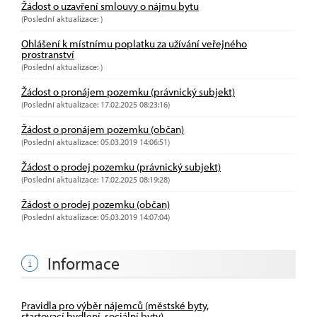
Žádost o uzavření smlouvy o nájmu bytu
(Poslední aktualizace: )
Ohlášení k místnímu poplatku za užívání veřejného
prostranství
(Poslední aktualizace: )
Žádost o pronájem pozemku (právnický subjekt)
(Poslední aktualizace: 17.02.2025 08:23:16)
Žádost o pronájem pozemku (občan)
(Poslední aktualizace: 05.03.2019 14:06:51)
Žádost o prodej pozemku (právnický subjekt)
(Poslední aktualizace: 17.02.2025 08:19:28)
Žádost o prodej pozemku (občan)
(Poslední aktualizace: 05.03.2019 14:07:04)
Informace
Pravidla pro výběr nájemců (městské byty,
startovací bydlení, sociální byty)