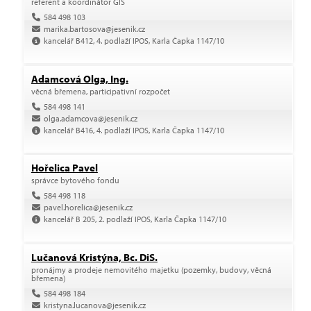
referent a koordinátor GIS
584 498 103
marika.bartosova@jesenik.cz
kancelář B412, 4. podlaží IPOS, Karla Čapka 1147/10
Adamcová Olga, Ing.
věcná břemena, participativní rozpočet
584 498 141
olga.adamcova@jesenik.cz
kancelář B416, 4. podlaží IPOS, Karla Čapka 1147/10
Hořelica Pavel
správce bytového fondu
584 498 118
pavel.horelica@jesenik.cz
kancelář B 205, 2. podlaží IPOS, Karla Čapka 1147/10
Lučanová Kristýna, Bc. DiS.
pronájmy a prodeje nemovitého majetku (pozemky, budovy, věcná
břemena)
584 498 184
kristyna.lucanova@jesenik.cz