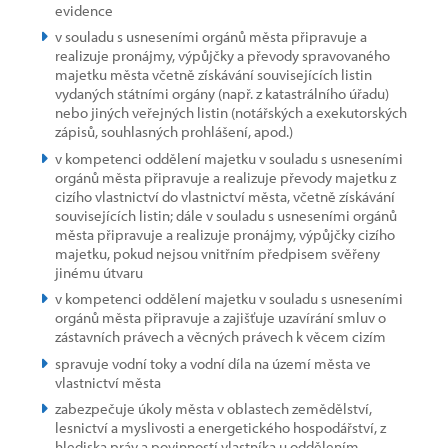
evidence
v souladu s usneseními orgánů města připravuje a
realizuje pronájmy, výpůjčky a převody spravovaného
majetku města včetně získávání souvisejících listin
vydaných státními orgány (např. z katastrálního úřadu)
nebo jiných veřejných listin (notářských a exekutorských
zápisů, souhlasných prohlášení, apod.)
v kompetenci oddělení majetku v souladu s usneseními
orgánů města připravuje a realizuje převody majetku z
cizího vlastnictví do vlastnictví města, včetně získávání
souvisejících listin; dále v souladu s usneseními orgánů
města připravuje a realizuje pronájmy, výpůjčky cizího
majetku, pokud nejsou vnitřním předpisem svěřeny
jinému útvaru
v kompetenci oddělení majetku v souladu s usneseními
orgánů města připravuje a zajišťuje uzavírání smluv o
zástavních právech a věcných právech k věcem cizím
spravuje vodní toky a vodní díla na území města ve
vlastnictví města
zabezpečuje úkoly města v oblastech zemědělství,
lesnictví a myslivosti a energetického hospodářství, z
hlediska práv a povinností vlastníka u oddělením