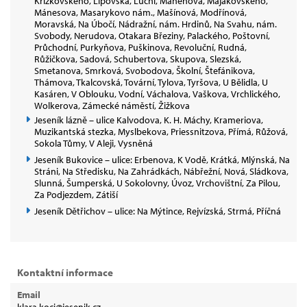
Křížkovského, Lipovská, Luční, Mahenova, Majakovského,
Mánesova, Masarykovo nám., Mašínová, Modřínová,
Moravská, Na Úbočí, Nádražní, nám. Hrdinů, Na Svahu, nám.
Svobody, Nerudova, Otakara Březiny, Palackého, Poštovní,
Průchodní, Purkyňova, Puškinova, Revoluční, Rudná,
Růžičkova, Sadová, Schubertova, Skupova, Slezská,
Smetanova, Smrková, Svobodova, Školní, Štefánikova,
Thámova, Tkalcovská, Tovární, Tylova, Tyršova, U Bělidla, U
Kasáren, V Oblouku, Vodní, Váchalova, Vaškova, Vrchlického,
Wolkerova, Zámecké náměstí, Žižkova
Jeseník lázně – ulice Kalvodova, K. H. Máchy, Krameriova,
Muzikantská stezka, Myslbekova, Priessnitzova, Přímá, Růžová,
Sokola Tůmy, V Aleji, Vysněná
Jeseník Bukovice – ulice: Erbenova, K Vodě, Krátká, Mlýnská, Na
Stráni, Na Středisku, Na Zahrádkách, Nábřežní, Nová, Sládkova,
Slunná, Šumperská, U Sokolovny, Úvoz, Vrchovištní, Za Pilou,
Za Podjezdem, Zátiší
Jeseník Dětřichov – ulice: Na Mýtince, Rejvízská, Strmá, Příčná
Kontaktní informace
Email
klara.koci@jesenik.cz