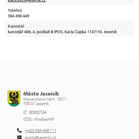
Telefon
584 498 449
Kancelář
kancelář 406, 4. podlaží B IPOS, Karla Čapka 1147/10, Jeseník
Město Jeseník
Masarykovo nám. 167/1
790 01 Jeseník
IČ: 00302724
ISDS: vhwbwm9
+420 584 498 111
posta@jesenik.cz