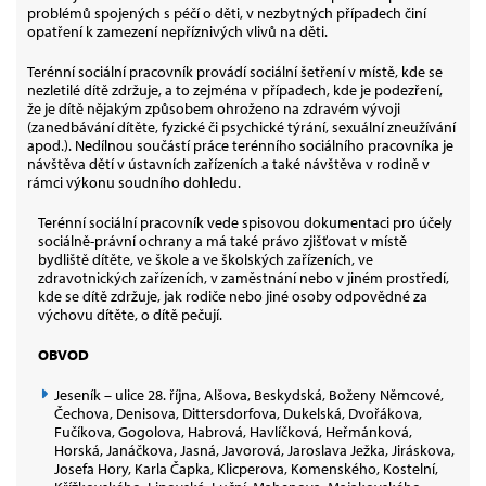
problémů spojených s péčí o děti, v nezbytných případech činí
opatření k zamezení nepříznivých vlivů na děti.
Terénní sociální pracovník provádí sociální šetření v místě, kde se
nezletilé dítě zdržuje, a to zejména v případech, kde je podezření,
že je dítě nějakým způsobem ohroženo na zdravém vývoji
(zanedbávání dítěte, fyzické či psychické týrání, sexuální zneužívání
apod.). Nedílnou součástí práce terénního sociálního pracovníka je
návštěva dětí v ústavních zařízeních a také návštěva v rodině v
rámci výkonu soudního dohledu.
Terénní sociální pracovník vede spisovou dokumentaci pro účely
sociálně-právní ochrany a má také právo zjišťovat v místě
bydliště dítěte, ve škole a ve školských zařízeních, ve
zdravotnických zařízeních, v zaměstnání nebo v jiném prostředí,
kde se dítě zdržuje, jak rodiče nebo jiné osoby odpovědné za
výchovu dítěte, o dítě pečují.
OBVOD
Jeseník – ulice 28. října, Alšova, Beskydská, Boženy Němcové,
Čechova, Denisova, Dittersdorfova, Dukelská, Dvořákova,
Fučíkova, Gogolova, Habrová, Havlíčková, Heřmánková,
Horská, Janáčkova, Jasná, Javorová, Jaroslava Ježka, Jiráskova,
Josefa Hory, Karla Čapka, Klicperova, Komenského, Kostelní,