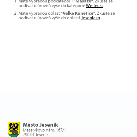
Máte vybranou podkategorii
"Masáže"
. Zkuste se
podívat o úroveň výše do kategorie
Wellness
.
Máte vybranou oblast
"Velké Kunětice"
. Zkuste se
podívat o úroveň výše do oblasti
Jesenicko
.
Město Jeseník
Masarykovo nám. 167/1
790 01 Jeseník