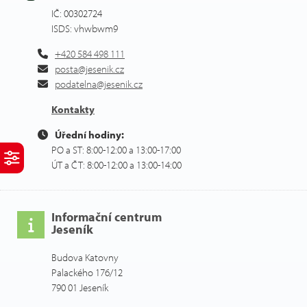
IČ: 00302724
ISDS: vhwbwm9
+420 584 498 111
posta@jesenik.cz
podatelna@jesenik.cz
Kontakty
Úřední hodiny:
PO a ST: 8:00-12:00 a 13:00-17:00
ÚT a ČT: 8:00-12:00 a 13:00-14:00
Informační centrum
Jeseník
Budova Katovny
Palackého 176/12
790 01 Jeseník