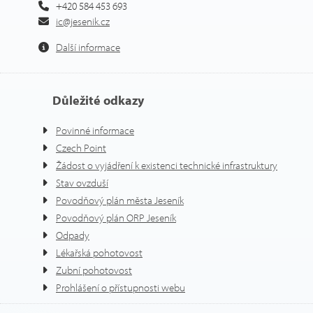
+420 584 453 693
ic@jesenik.cz
Další informace
Důležité odkazy
Povinné informace
Czech Point
Žádost o vyjádření k existenci technické infrastruktury
Stav ovzduší
Povodňový plán města Jeseník
Povodňový plán ORP Jeseník
Odpady
Lékařská pohotovost
Zubní pohotovost
Prohlášení o přístupnosti webu