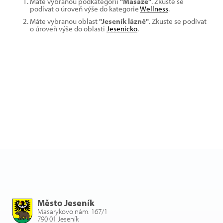
Máte vybranou podkategorii
"Masáže"
. Zkuste se
podívat o úroveň výše do kategorie
Wellness
.
Máte vybranou oblast
"Jeseník lázně"
. Zkuste se podívat
o úroveň výše do oblasti
Jesenicko
.
Město Jeseník
Masarykovo nám. 167/1
790 01 Jeseník