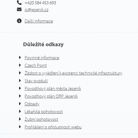
+420 584 453 693
ic@jesenik.cz
Další informace
Důležité odkazy
Povinné informace
Czech Point
Žádost o vyjádření k existenci technické infrastruktury
Stav ovzduší
Povodňový plán města Jeseník
Povodňový plán ORP Jeseník
Odpady
Lékařská pohotovost
Zubní pohotovost
Prohlášení o přístupnosti webu