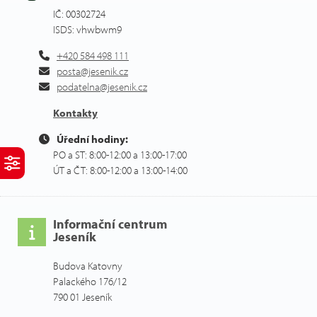
IČ: 00302724
ISDS: vhwbwm9
+420 584 498 111
posta@jesenik.cz
podatelna@jesenik.cz
Kontakty
Úřední hodiny:
PO a ST: 8:00-12:00 a 13:00-17:00
ÚT a ČT: 8:00-12:00 a 13:00-14:00
Informační centrum
Jeseník
Budova Katovny
Palackého 176/12
790 01 Jeseník