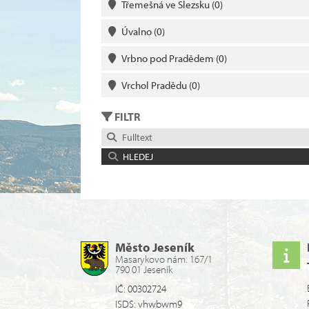
Třemešná ve Slezsku
(0)
Úvalno
(0)
Vrbno pod Pradědem
(0)
Vrchol Pradědu
(0)
FILTR
Fulltext
HLEDEJ
Město Jeseník
Masarykovo nám. 167/1
790 01 Jeseník
IČ: 00302724
ISDS: vhwbwm9