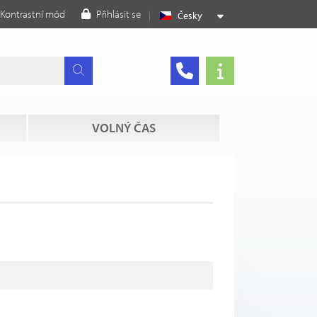
Kontrastní mód
Přihlásit se
Česky
VOLNÝ ČAS