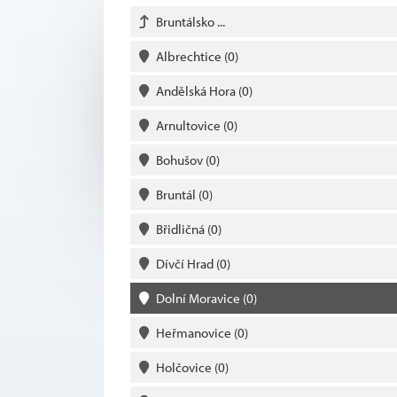
Bruntálsko ...
Albrechtice
(0)
Andělská Hora
(0)
Arnultovice
(0)
Bohušov
(0)
Bruntál
(0)
Břidličná
(0)
Dívčí Hrad
(0)
Dolní Moravice
(0)
Heřmanovice
(0)
Holčovice
(0)