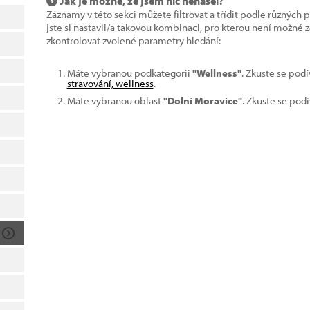
Jak je možné, že jsem nic nenašel?
Záznamy v této sekci můžete filtrovat a třídit podle různých 
jste si nastavil/a takovou kombinaci, pro kterou není možné
zkontrolovat zvolené parametry hledání:
Máte vybranou podkategorii
"Wellness"
. Zkuste se pod
stravování, wellness
.
Máte vybranou oblast
"Dolní Moravice"
. Zkuste se pod