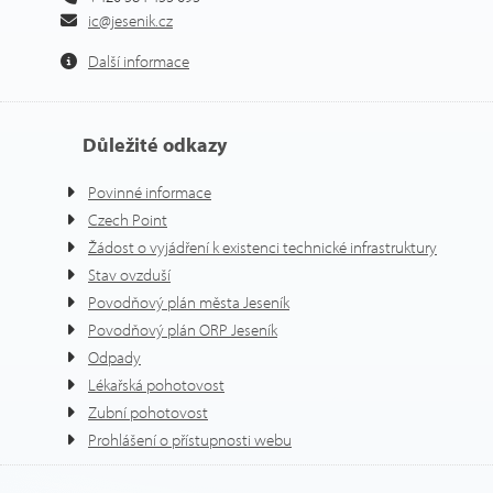
ic@jesenik.cz
Další informace
Důležité odkazy
Povinné informace
Czech Point
Žádost o vyjádření k existenci technické infrastruktury
Stav ovzduší
Povodňový plán města Jeseník
Povodňový plán ORP Jeseník
Odpady
Lékařská pohotovost
Zubní pohotovost
Prohlášení o přístupnosti webu