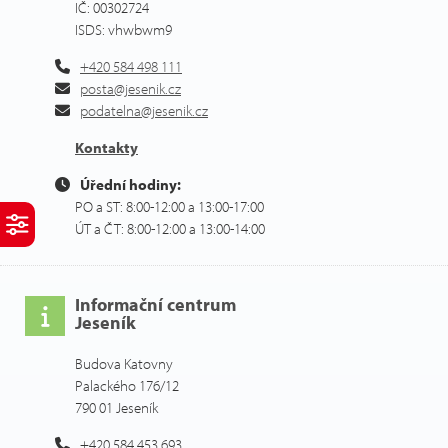
IČ: 00302724
ISDS: vhwbwm9
+420 584 498 111
posta@jesenik.cz
podatelna@jesenik.cz
Kontakty
Úřední hodiny:
PO a ST: 8:00-12:00 a 13:00-17:00
ÚT a ČT: 8:00-12:00 a 13:00-14:00
Informační centrum
Jeseník
Budova Katovny
Palackého 176/12
790 01 Jeseník
+420 584 453 693