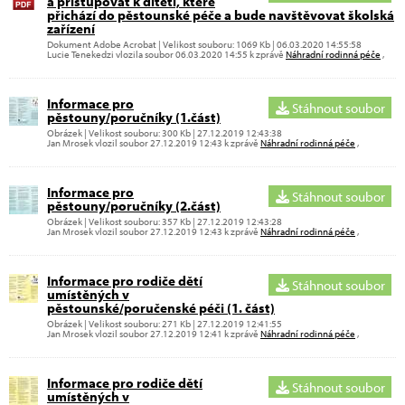
a přistupovat k dítěti, které
přichází do pěstounské péče a bude navštěvovat školská
zařízení
Dokument Adobe Acrobat | Velikost souboru: 1069 Kb | 06.03.2020 14:55:58
Lucie Tenekedzi vlozila soubor 06.03.2020 14:55 k zprávě
Náhradní rodinná péče
,
Informace pro
Stáhnout soubor
pěstouny/poručníky (1.část)
Obrázek | Velikost souboru: 300 Kb | 27.12.2019 12:43:38
Jan Mrosek vlozil soubor 27.12.2019 12:43 k zprávě
Náhradní rodinná péče
,
Informace pro
Stáhnout soubor
pěstouny/poručníky (2.část)
Obrázek | Velikost souboru: 357 Kb | 27.12.2019 12:43:28
Jan Mrosek vlozil soubor 27.12.2019 12:43 k zprávě
Náhradní rodinná péče
,
Informace pro rodiče dětí
Stáhnout soubor
umístěných v
pěstounské/poručenské péči (1. část)
Obrázek | Velikost souboru: 271 Kb | 27.12.2019 12:41:55
Jan Mrosek vlozil soubor 27.12.2019 12:41 k zprávě
Náhradní rodinná péče
,
Informace pro rodiče dětí
Stáhnout soubor
umístěných v