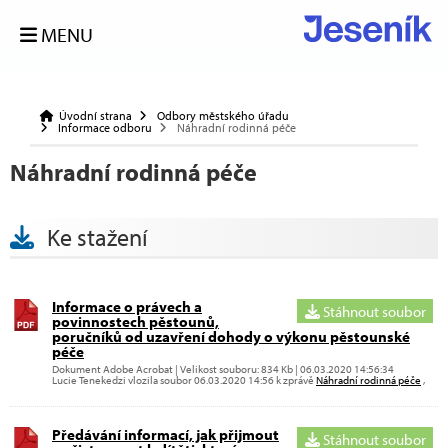
MENU
Úvodní strana
Odbory městského úřadu
Informace odboru
Náhradní rodinná péče
Náhradní rodinná péče
Ke stažení
Informace o právech a
Stáhnout soubor
povinnostech pěstounů,
poručníků od uzavření dohody o výkonu pěstounské
péče
Dokument Adobe Acrobat | Velikost souboru: 834 Kb | 06.03.2020 14:56:34
Lucie Tenekedzi vlozila soubor 06.03.2020 14:56 k zprávě
Náhradní rodinná péče
,
Předávání informací, jak přijmout
Stáhnout soubor