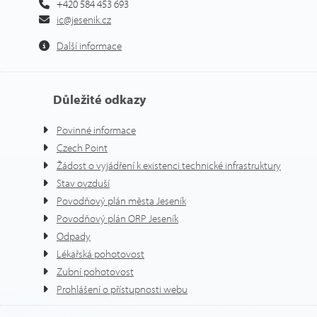
+420 584 453 693
ic@jesenik.cz
Další informace
Důležité odkazy
Povinné informace
Czech Point
Žádost o vyjádření k existenci technické infrastruktury
Stav ovzduší
Povodňový plán města Jeseník
Povodňový plán ORP Jeseník
Odpady
Lékařská pohotovost
Zubní pohotovost
Prohlášení o přístupnosti webu