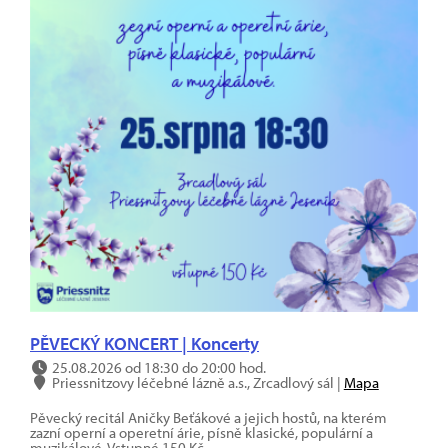
PĚVECKÝ KONCERT | Koncerty
25.08.2026 od 18:30 do 20:00 hod.
Priessnitzovy léčebné lázně a.s., Zrcadlový sál |
Mapa
Pěvecký recitál Aničky Beťákové a jejich hostů, na kterém
zazní operní a operetní árie, písně klasické, populární a
muzikálové. Vstupné 150 Kč.