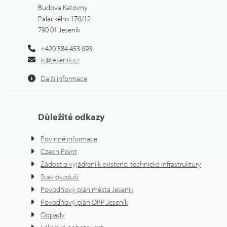
Budova Katovny
Palackého 176/12
790 01 Jeseník
+420 584 453 693
ic@jesenik.cz
Další informace
Důležité odkazy
Povinné informace
Czech Point
Žádost o vyjádření k existenci technické infrastruktury
Stav ovzduší
Povodňový plán města Jeseník
Povodňový plán ORP Jeseník
Odpady