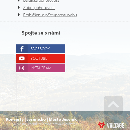
Lékařská pohotovost
Zubní pohotovost
Prohlášení o přístupnosti webu
Spojte se s námi
FACEBOOK
YOUTUBE
INSTAGRAM
Go u
Koncerty | Jesenicko | Město Jeseník
© 2026 Město Jeseník. Všechna práva vyhrazena.