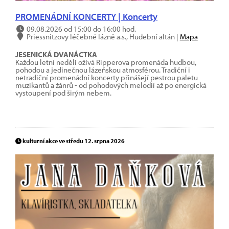
PROMENÁDNÍ KONCERTY | Koncerty
09.08.2026 od 15:00 do 16:00 hod.
Priessnitzovy léčebné lázně a.s., Hudební altán |
Mapa
JESENICKÁ DVANÁCTKA
Každou letní neděli ožívá Ripperova promenáda hudbou,
pohodou a jedinečnou lázeňskou atmosférou. Tradiční i
netradiční promenádní koncerty přinášejí pestrou paletu
muzikantů a žánrů - od pohodových melodií až po energická
vystoupení pod širým nebem.
kulturní akce ve středu 12. srpna 2026