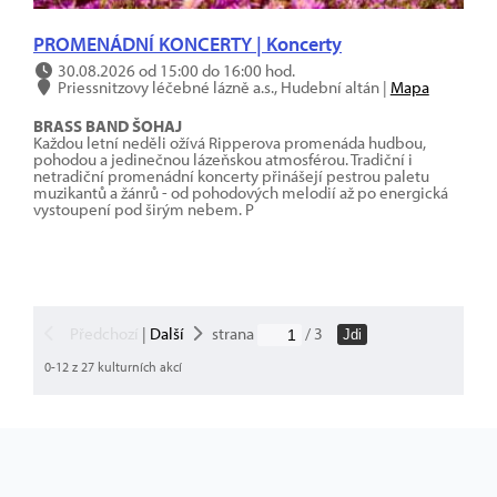
PROMENÁDNÍ KONCERTY | Koncerty
30.08.2026 od 15:00 do 16:00 hod.
Priessnitzovy léčebné lázně a.s., Hudební altán |
Mapa
BRASS BAND ŠOHAJ
Každou letní neděli ožívá Ripperova promenáda hudbou,
pohodou a jedinečnou lázeňskou atmosférou. Tradiční i
netradiční promenádní koncerty přinášejí pestrou paletu
muzikantů a žánrů - od pohodových melodií až po energická
vystoupení pod širým nebem. P
Předchozí
|
Další
strana
/ 3
Jdi
0-12 z 27 kulturních akcí