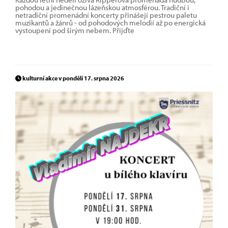
pohodou a jedinečnou lázeňskou atmosférou. Tradiční i
netradiční promenádní koncerty přinášejí pestrou paletu
muzikantů a žánrů - od pohodových melodií až po energická
vystoupení pod širým nebem. Přijďte
kulturní akce v pondělí 17. srpna 2026