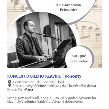
KONCERT U BÍLÉHO KLAVÍRU | Koncerty
17.08.2026 od 19:00 do 20:00 hod.
Priessnitzovy léčebné lázně a.s., Hala lázeňského domu
Priessnitz |
Mapa
Swing, jazz, rock&roll, boogie….to vše v podání výborného
klavíristy Vladimíra Najdekra. Vstupné dobrovolné.