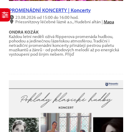
PROMENÁDNÍ KONCERTY | Koncerty
23.08.2026 od 15:00 do 16:00 hod.
Priessnitzovy léčebné lázně a.s., Hudební altán |
Mapa
ONDRA KOZÁK
Každou letní neděli ožívá Ripperova promenáda hudbou,
pohodou a jedinečnou lázeňskou atmosférou. Tradiční i
netradiční promenádní koncerty přinášejí pestrou paletu
muzikantů a žánrů - od pohodových melodií až po energická
vystoupení pod širým nebem. Přijď