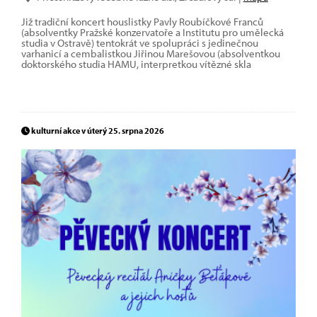
Již tradiční koncert houslistky Pavly Roubíčkové Franců
(absolventky Pražské konzervatoře a Institutu pro umělecká
studia v Ostravě) tentokrát ve spolupráci s jedinečnou
varhanicí a cembalistkou Jiřinou Marešovou (absolventkou
doktorského studia HAMU, interpretkou vítězné skla
kulturní akce v úterý 25. srpna 2026