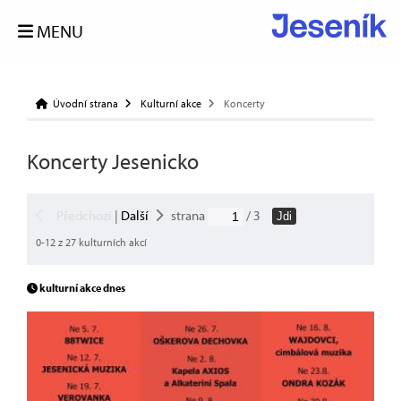
MENU
Úvodní strana
Kulturní akce
Koncerty
Koncerty Jesenicko
Předchozí
|
Další
strana
/ 3
Jdi
0-12 z 27 kulturních akcí
kulturní akce dnes