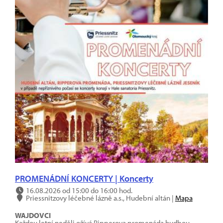
PROMENÁDNÍ KONCERTY | Koncerty
16.08.2026 od 15:00 do 16:00 hod.
Priessnitzovy léčebné lázně a.s., Hudební altán |
Mapa
WAJDOVCI
Každou letní neděli ožívá Ripperova promenáda hudbou,