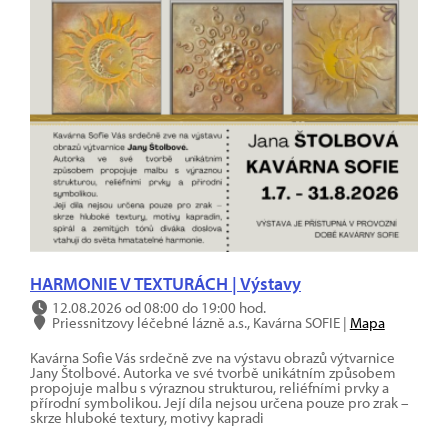
HARMONIE V TEXTURÁCH | Výstavy
12.08.2026 od 08:00 do 19:00 hod.
Priessnitzovy léčebné lázně a.s., Kavárna SOFIE |
Mapa
Kavárna Sofie Vás srdečně zve na výstavu obrazů výtvarnice
Jany Štolbové. Autorka ve své tvorbě unikátním způsobem
propojuje malbu s výraznou strukturou, reliéfními prvky a
přírodní symbolikou. Její díla nejsou určena pouze pro zrak –
skrze hluboké textury, motivy kapradi