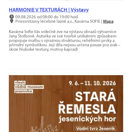
HARMONIE V TEXTURÁCH | Výstavy
09.08.2026 od 08:00 do 19:00 hod.
Priessnitzovy léčebné lázně a.s., Kavárna SOFIE |
Mapa
Kavárna Sofie Vás srdečně zve na výstavu obrazů výtvarnice
Jany Štolbové. Autorka ve své tvorbě unikátním způsobem
propojuje malbu s výraznou strukturou, reliéfními prvky a
přírodní symbolikou. Její díla nejsou určena pouze pro zrak –
skrze hluboké textury, motivy kapradi