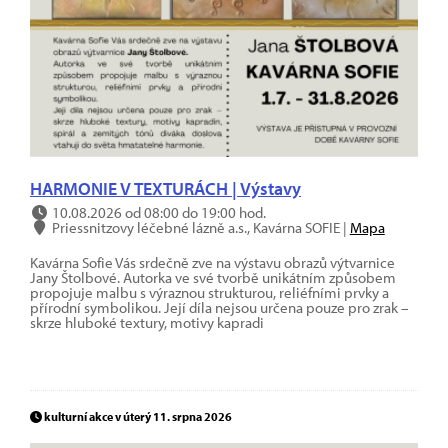
HARMONIE V TEXTURÁCH | Výstavy
10.08.2026 od 08:00 do 19:00 hod.
Priessnitzovy léčebné lázně a.s., Kavárna SOFIE |
Mapa
Kavárna Sofie Vás srdečně zve na výstavu obrazů výtvarnice
Jany Štolbové. Autorka ve své tvorbě unikátním způsobem
propojuje malbu s výraznou strukturou, reliéfními prvky a
přírodní symbolikou. Její díla nejsou určena pouze pro zrak –
skrze hluboké textury, motivy kapradi
kulturní akce v úterý 11. srpna 2026