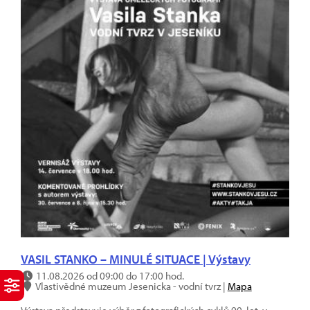
VASIL STANKO – MINULÉ SITUACE | Výstavy
11.08.2026 od 09:00 do 17:00 hod.
Vlastivědné muzeum Jesenicka - vodní tvrz |
Mapa