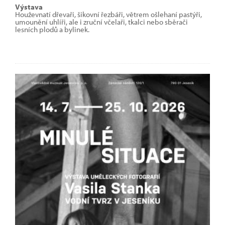
Výstava
Houževnatí dřevaři, šikovní řezbáři, větrem ošlehaní pastýři,
umounění uhlíři, ale i zruční včelaři, tkalci nebo sběrači
lesních plodů a bylinek.