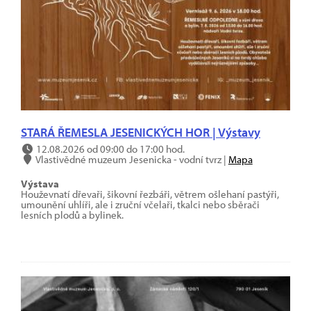
STARÁ ŘEMESLA JESENICKÝCH HOR | Výstavy
12.08.2026 od 09:00 do 17:00 hod.
Vlastivědné muzeum Jesenicka - vodní tvrz |
Mapa
Výstava
Houževnatí dřevaři, šikovní řezbáři, větrem ošlehaní pastýři,
umounění uhlíři, ale i zruční včelaři, tkalci nebo sběrači
lesních plodů a bylinek.