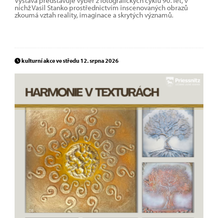
Výstava představuje výběr z fotografických cyklů 90. let, v
nichž Vasil Stanko prostřednictvím inscenovaných obrazů
zkoumá vztah reality, imaginace a skrytých významů.
kulturní akce ve středu 12. srpna 2026