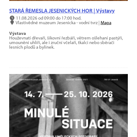
STARÁ ŘEMESLA JESENICKÝCH HOR | Výstavy
11.08.2026 od 09:00 do 17:00 hod.
Vlastivědné muzeum Jesenicka - vodní tvrz |
Mapa
Výstava
Houževnatí dřevaři, šikovní řezbáři, větrem ošlehaní pastýři,
umounění uhlíři, ale i zruční včelaři, tkalci nebo sběrači
lesních plodů a bylinek.