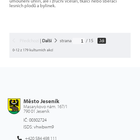
umounění uhlíři, ale i zruční včelaři, tkalci nebo sběrači
lesních plodů a bylinek.
Předchozí
|
Další
strana
/ 15
Jdi
0-12 z 179 kulturních akcí
Město Jeseník
Masarykovo nám. 167/1
790 01 Jeseník
IČ: 00302724
ISDS: vhwbwm9
+420 584 498 111