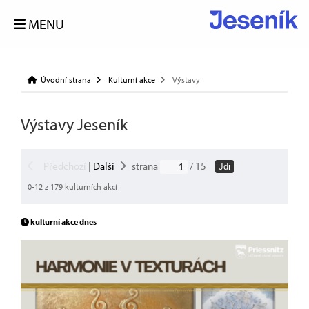
MENU
Úvodní strana
Kulturní akce
Výstavy
Výstavy Jeseník
Předchozí
|
Další
strana
/ 15
Jdi
0-12 z 179 kulturních akcí
kulturní akce dnes