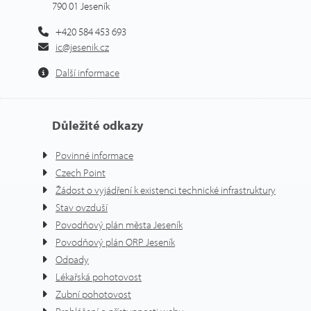
790 01 Jeseník
+420 584 453 693
ic@jesenik.cz
Další informace
Důležité odkazy
Povinné informace
Czech Point
Žádost o vyjádření k existenci technické infrastruktury
Stav ovzduší
Povodňový plán města Jeseník
Povodňový plán ORP Jeseník
Odpady
Lékařská pohotovost
Zubní pohotovost