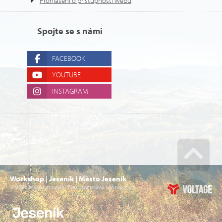
Prohlášení o přístupnosti webu
Spojte se s námi
FACEBOOK
YOUTUBE
INSTAGRAM
Go u
Workshop | Jeseník | Město Jeseník
© 2026 Město Jeseník. Všechna práva vyhrazena.