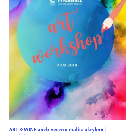
ART & WINE aneb večerní malba akrylem |