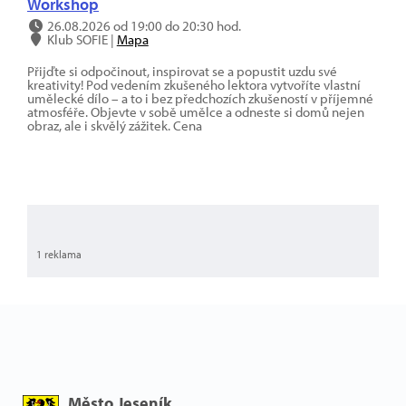
Workshop
26.08.2026 od 19:00 do 20:30 hod.
Klub SOFIE |
Mapa
Přijďte si odpočinout, inspirovat se a popustit uzdu své
kreativity! Pod vedením zkušeného lektora vytvoříte vlastní
umělecké dílo – a to i bez předchozích zkušeností v příjemné
atmosféře. Objevte v sobě umělce a odneste si domů nejen
obraz, ale i skvělý zážitek. Cena
1 reklama
Město Jeseník