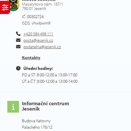
Masarykovo nám. 167/1
790 01 Jeseník
IČ: 00302724
ISDS: vhwbwm9
+420 584 498 111
posta@jesenik.cz
podatelna@jesenik.cz
Kontakty
Úřední hodiny:
PO a ST: 8:00-12:00 a 13:00-17:00
ÚT a ČT: 8:00-12:00 a 13:00-14:00
Informační centrum
Jeseník
Budova Katovny
Palackého 176/12