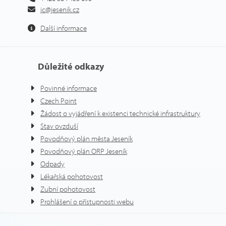
ic@jesenik.cz
Další informace
Důležité odkazy
Povinné informace
Czech Point
Žádost o vyjádření k existenci technické infrastruktury
Stav ovzduší
Povodňový plán města Jeseník
Povodňový plán ORP Jeseník
Odpady
Lékařská pohotovost
Zubní pohotovost
Prohlášení o přístupnosti webu