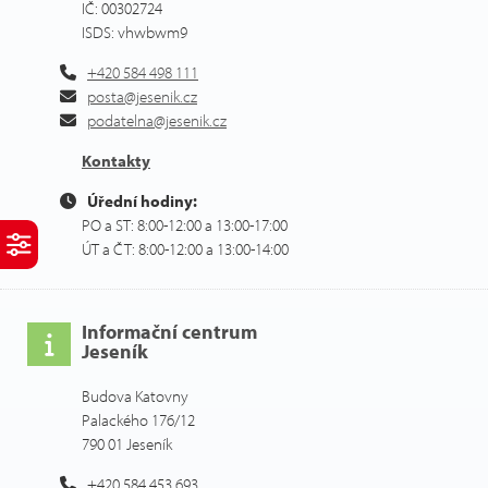
IČ: 00302724
ISDS: vhwbwm9
+420 584 498 111
posta@jesenik.cz
podatelna@jesenik.cz
Kontakty
Úřední hodiny:
PO a ST: 8:00-12:00 a 13:00-17:00
ÚT a ČT: 8:00-12:00 a 13:00-14:00
Informační centrum
Jeseník
Budova Katovny
Palackého 176/12
790 01 Jeseník
+420 584 453 693