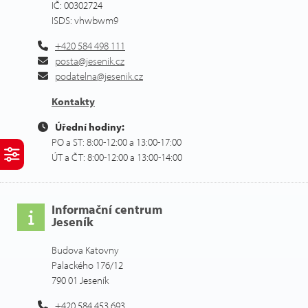
IČ: 00302724
ISDS: vhwbwm9
+420 584 498 111
posta@jesenik.cz
podatelna@jesenik.cz
Kontakty
Úřední hodiny:
PO a ST: 8:00-12:00 a 13:00-17:00
ÚT a ČT: 8:00-12:00 a 13:00-14:00
Informační centrum
Jeseník
Budova Katovny
Palackého 176/12
790 01 Jeseník
+420 584 453 693