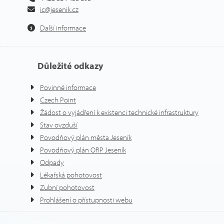
ic@jesenik.cz
Další informace
Důležité odkazy
Povinné informace
Czech Point
Žádost o vyjádření k existenci technické infrastruktury
Stav ovzduší
Povodňový plán města Jeseník
Povodňový plán ORP Jeseník
Odpady
Lékařská pohotovost
Zubní pohotovost
Prohlášení o přístupnosti webu