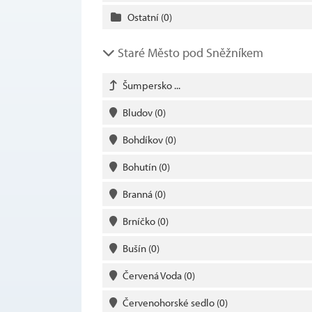
Ostatní
(0)
Staré Město pod Sněžníkem
Šumpersko ...
Bludov
(0)
Bohdíkov
(0)
Bohutín
(0)
Branná
(0)
Brníčko
(0)
Bušín
(0)
Červená Voda
(0)
Červenohorské sedlo
(0)