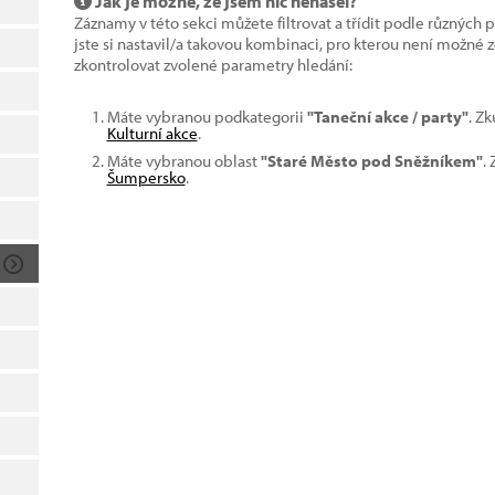
Jak je možné, že jsem nic nenašel?
Záznamy v této sekci můžete filtrovat a třídit podle různých 
jste si nastavil/a takovou kombinaci, pro kterou není možné
zkontrolovat zvolené parametry hledání:
Máte vybranou podkategorii
"Taneční akce / party"
. Z
Kulturní akce
.
Máte vybranou oblast
"Staré Město pod Sněžníkem"
.
Šumpersko
.