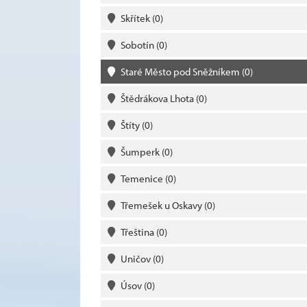
Skřítek
(0)
Sobotín
(0)
Staré Město pod Sněžníkem
(0)
Štědrákova Lhota
(0)
Štíty
(0)
Šumperk
(0)
Temenice
(0)
Třemešek u Oskavy
(0)
Třeština
(0)
Uničov
(0)
Úsov
(0)