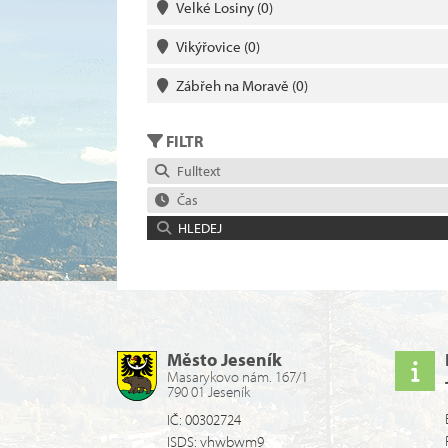
Velké Losiny
(0)
Vikýřovice
(0)
Zábřeh na Moravě
(0)
FILTR
Fulltext
Čas
HLEDEJ
Město Jeseník
Masarykovo nám. 167/1
790 01 Jeseník
IČ: 00302724
ISDS: vhwbwm9