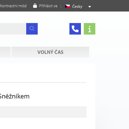
Kontrastní mód
Přihlásit se
Česky
VOLNÝ ČAS
 Sněžníkem