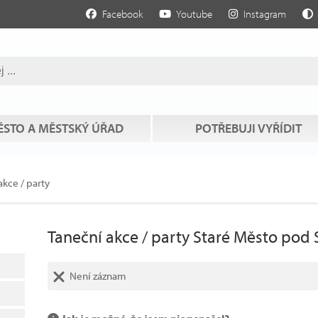
Facebook
Youtube
Instagram
STO A MĚSTSKÝ ÚŘAD
POTŘEBUJI VYŘÍDIT
akce / party
Taneční akce / party Staré Město pod
Není záznam