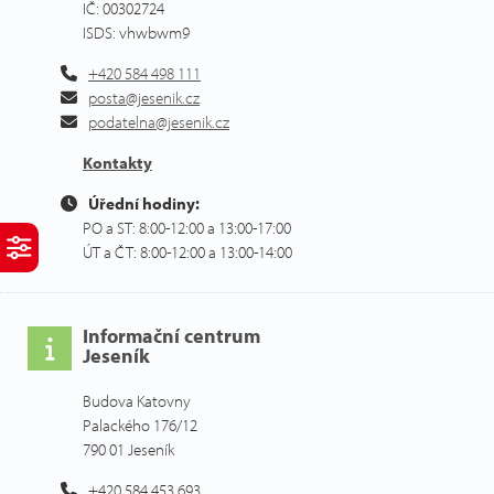
IČ: 00302724
ISDS: vhwbwm9
+420 584 498 111
posta@jesenik.cz
podatelna@jesenik.cz
Kontakty
Úřední hodiny:
PO a ST: 8:00-12:00 a 13:00-17:00
ÚT a ČT: 8:00-12:00 a 13:00-14:00
Informační centrum
Jeseník
Budova Katovny
Palackého 176/12
790 01 Jeseník
+420 584 453 693