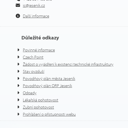
ic@jesenik.cz
Další informace
Důležité odkazy
Povinné informace
Czech Point
Žádost o vyjádření k existenci technické infrastruktury
Stav ovzduší
Povodňový plán města Jeseník
Povodňový plán ORP Jeseník
Odpady
Lékařská pohotovost
Zubní pohotovost
Prohlášení o přístupnosti webu