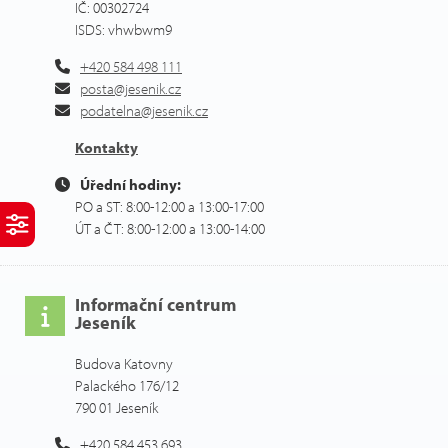
IČ: 00302724
ISDS: vhwbwm9
+420 584 498 111
posta@jesenik.cz
podatelna@jesenik.cz
Kontakty
Úřední hodiny:
PO a ST: 8:00-12:00 a 13:00-17:00
ÚT a ČT: 8:00-12:00 a 13:00-14:00
Informační centrum
Jeseník
Budova Katovny
Palackého 176/12
790 01 Jeseník
+420 584 453 693