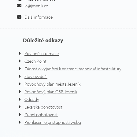
ic@jesenik.cz
Další informace
Důležité odkazy
Povinné informace
Czech Point
Žádost o vyjádření k existenci technické infrastruktury
Stav ovzduší
Povodňový plán města Jeseník
Povodňový plán ORP Jeseník
Odpady
Lékařská pohotovost
Zubní pohotovost
Prohlášení o přístupnosti webu