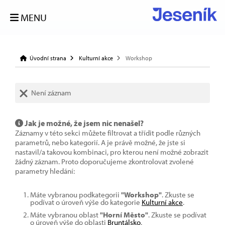
MENU
Úvodní strana
Kulturní akce
Workshop
Není záznam
Jak je možné, že jsem nic nenašel?
Záznamy v této sekci můžete filtrovat a třídit podle různých
parametrů, nebo kategorií. A je právě možné, že jste si
nastavil/a takovou kombinaci, pro kterou není možné zobrazit
žádný záznam. Proto doporučujeme zkontrolovat zvolené
parametry hledání:
Máte vybranou podkategorii
"Workshop"
. Zkuste se
podívat o úroveň výše do kategorie
Kulturní akce
.
Máte vybranou oblast
"Horní Město"
. Zkuste se podívat
o úroveň výše do oblasti
Bruntálsko
.