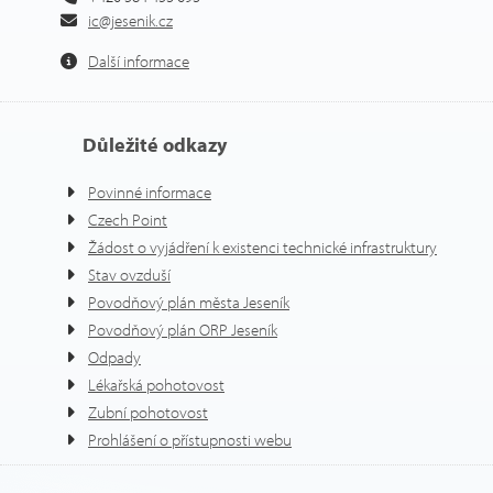
ic@jesenik.cz
Další informace
Důležité odkazy
Povinné informace
Czech Point
Žádost o vyjádření k existenci technické infrastruktury
Stav ovzduší
Povodňový plán města Jeseník
Povodňový plán ORP Jeseník
Odpady
Lékařská pohotovost
Zubní pohotovost
Prohlášení o přístupnosti webu