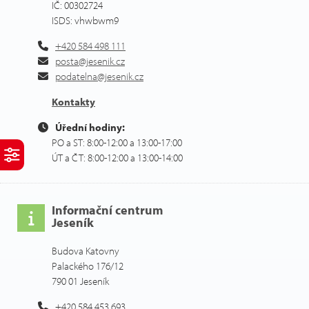
IČ: 00302724
ISDS: vhwbwm9
+420 584 498 111
posta@jesenik.cz
podatelna@jesenik.cz
Kontakty
Úřední hodiny:
PO a ST: 8:00-12:00 a 13:00-17:00
ÚT a ČT: 8:00-12:00 a 13:00-14:00
Informační centrum
Jeseník
Budova Katovny
Palackého 176/12
790 01 Jeseník
+420 584 453 693