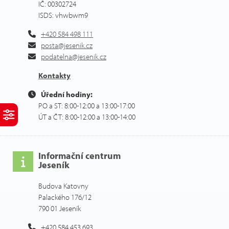
IČ: 00302724
ISDS: vhwbwm9
+420 584 498 111
posta@jesenik.cz
podatelna@jesenik.cz
Kontakty
Úřední hodiny:
PO a ST: 8:00-12:00 a 13:00-17:00
ÚT a ČT: 8:00-12:00 a 13:00-14:00
Informační centrum
Jeseník
Budova Katovny
Palackého 176/12
790 01 Jeseník
+420 584 453 693