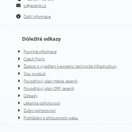
ic@jesenik.cz
Další informace
Důležité odkazy
Povinné informace
Czech Point
Žádost o vyjádření k existenci technické infrastruktury
Stav ovzduší
Povodňový plán města Jeseník
Povodňový plán ORP Jeseník
Odpady
Lékařská pohotovost
Zubní pohotovost
Prohlášení o přístupnosti webu