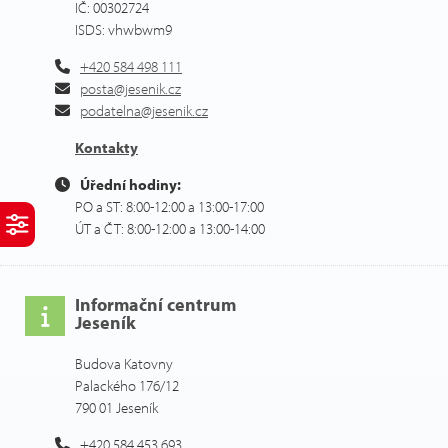
IČ: 00302724
ISDS: vhwbwm9
+420 584 498 111
posta@jesenik.cz
podatelna@jesenik.cz
Kontakty
Úřední hodiny:
PO a ST: 8:00-12:00 a 13:00-17:00
ÚT a ČT: 8:00-12:00 a 13:00-14:00
Informační centrum
Jeseník
Budova Katovny
Palackého 176/12
790 01 Jeseník
+420 584 453 693