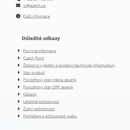
ic@jesenik.cz
Další informace
Důležité odkazy
Povinné informace
Czech Point
Žádost o vyjádření k existenci technické infrastruktury
Stav ovzduší
Povodňový plán města Jeseník
Povodňový plán ORP Jeseník
Odpady
Lékařská pohotovost
Zubní pohotovost
Prohlášení o přístupnosti webu