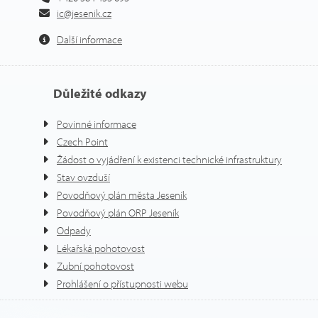
ic@jesenik.cz
Další informace
Důležité odkazy
Povinné informace
Czech Point
Žádost o vyjádření k existenci technické infrastruktury
Stav ovzduší
Povodňový plán města Jeseník
Povodňový plán ORP Jeseník
Odpady
Lékařská pohotovost
Zubní pohotovost
Prohlášení o přístupnosti webu