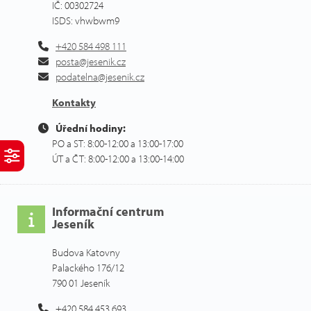
IČ: 00302724
ISDS: vhwbwm9
+420 584 498 111
posta@jesenik.cz
podatelna@jesenik.cz
Kontakty
Úřední hodiny:
PO a ST: 8:00-12:00 a 13:00-17:00
ÚT a ČT: 8:00-12:00 a 13:00-14:00
Informační centrum
Jeseník
Budova Katovny
Palackého 176/12
790 01 Jeseník
+420 584 453 693