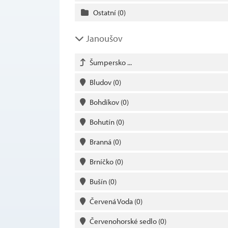
Ostatní
(0)
Janoušov
Šumpersko ...
Bludov
(0)
Bohdíkov
(0)
Bohutín
(0)
Branná
(0)
Brníčko
(0)
Bušín
(0)
Červená Voda
(0)
Červenohorské sedlo
(0)