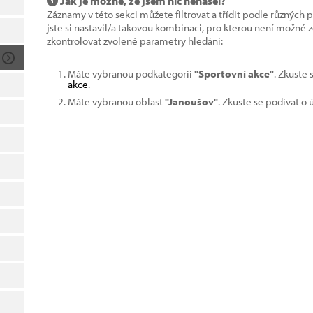
Jak je možné, že jsem nic nenašel?
Záznamy v této sekci můžete filtrovat a třídit podle různých 
jste si nastavil/a takovou kombinaci, pro kterou není možné
zkontrolovat zvolené parametry hledání:
Máte vybranou podkategorii
"Sportovní akce"
. Zkuste
akce
.
Máte vybranou oblast
"Janoušov"
. Zkuste se podívat o 