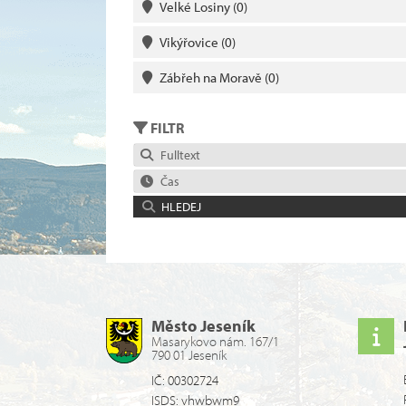
Velké Losiny
(0)
Vikýřovice
(0)
Zábřeh na Moravě
(0)
FILTR
Fulltext
Čas
HLEDEJ
Město Jeseník
Masarykovo nám. 167/1
790 01 Jeseník
IČ: 00302724
ISDS: vhwbwm9