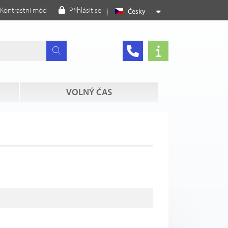
Kontrastní mód
Přihlásit se
Česky
VOLNÝ ČAS