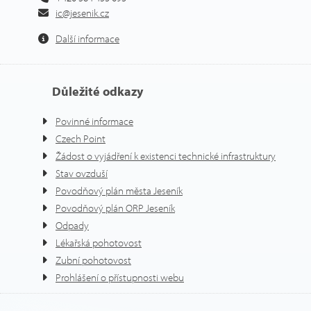
ic@jesenik.cz
Další informace
Důležité odkazy
Povinné informace
Czech Point
Žádost o vyjádření k existenci technické infrastruktury
Stav ovzduší
Povodňový plán města Jeseník
Povodňový plán ORP Jeseník
Odpady
Lékařská pohotovost
Zubní pohotovost
Prohlášení o přístupnosti webu