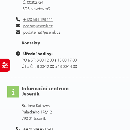
IČ: 00302724
ISDS: vhwbwm9
+420 584 498 111
posta@jesenik.cz
podatelna@jesenik.cz
Kontakty
Úřední hodiny:
PO a ST: 8:00-12:00 a 13:00-17:00
ÚT a ČT: 8:00-12:00 a 13:00-14:00
Informační centrum
Jeseník
Budova Katovny
Palackého 176/12
790 01 Jeseník
+420 584 453 693