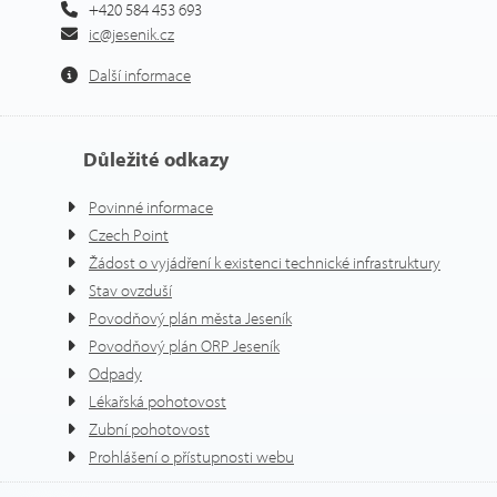
+420 584 453 693
ic@jesenik.cz
Další informace
Důležité odkazy
Povinné informace
Czech Point
Žádost o vyjádření k existenci technické infrastruktury
Stav ovzduší
Povodňový plán města Jeseník
Povodňový plán ORP Jeseník
Odpady
Lékařská pohotovost
Zubní pohotovost
Prohlášení o přístupnosti webu