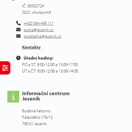
IČ: 00302724
ISDS: vhwbwm9
+420 584 498 111
posta@jesenik.cz
podatelna@jesenik.cz
Kontakty
Úřední hodiny:
PO a ST: 8:00-12:00 a 13:00-17:00
ÚT a ČT: 8:00-12:00 a 13:00-14:00
Informační centrum
Jeseník
Budova Katovny
Palackého 176/12
790 01 Jeseník