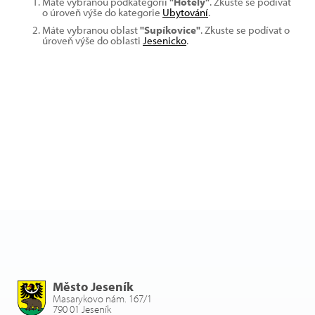
Máte vybranou podkategorii
"Hotely"
. Zkuste se podívat
o úroveň výše do kategorie
Ubytování
.
Máte vybranou oblast
"Supíkovice"
. Zkuste se podívat o
úroveň výše do oblasti
Jesenicko
.
Město Jeseník
Masarykovo nám. 167/1
790 01 Jeseník