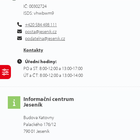
IČ: 00302724
ISDS: vhwbwm9
+420 584 498 111
posta@jesenik.cz
podatelna@jesenik.cz
Kontakty
Úřední hodiny:
PO a ST: 8:00-12:00 a 13:00-17:00
ÚT a ČT: 8:00-12:00 a 13:00-14:00
Informační centrum
Jeseník
Budova Katovny
Palackého 176/12
790 01 Jeseník