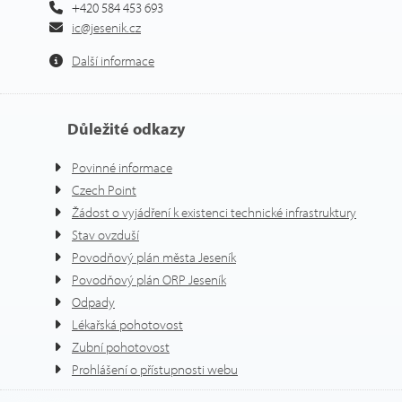
+420 584 453 693
ic@jesenik.cz
Další informace
Důležité odkazy
Povinné informace
Czech Point
Žádost o vyjádření k existenci technické infrastruktury
Stav ovzduší
Povodňový plán města Jeseník
Povodňový plán ORP Jeseník
Odpady
Lékařská pohotovost
Zubní pohotovost
Prohlášení o přístupnosti webu