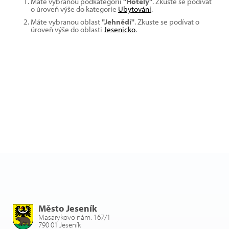
Máte vybranou podkategorii
"Hotely"
. Zkuste se podívat
o úroveň výše do kategorie
Ubytování
.
Máte vybranou oblast
"Jehnědí"
. Zkuste se podívat o
úroveň výše do oblasti
Jesenicko
.
Město Jeseník
Masarykovo nám. 167/1
790 01 Jeseník