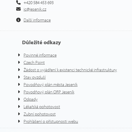
+420 584 453 693
ic@jesenik.cz
Další informace
Důležité odkazy
Povinné informace
Czech Point
Žádost o vyjádření k existenci technické infrastruktury
Stav ovzduší
Povodňový plán města Jeseník
Povodňový plán ORP Jeseník
Odpady
Lékařská pohotovost
Zubní pohotovost
Prohlášení o přístupnosti webu