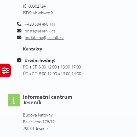
IČ: 00302724
ISDS: vhwbwm9
+420 584 498 111
posta@jesenik.cz
podatelna@jesenik.cz
Kontakty
Úřední hodiny:
PO a ST: 8:00-12:00 a 13:00-17:00
ÚT a ČT: 8:00-12:00 a 13:00-14:00
Informační centrum
Jeseník
Budova Katovny
Palackého 176/12
790 01 Jeseník