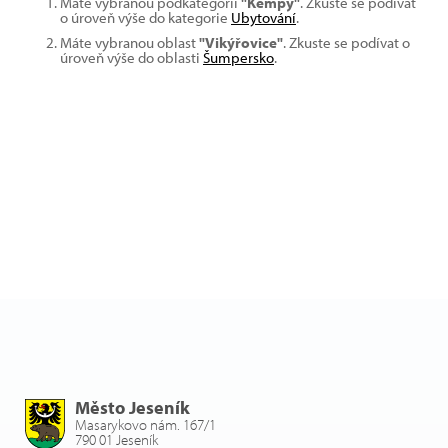
Máte vybranou podkategorii
"Kempy"
. Zkuste se podívat
o úroveň výše do kategorie
Ubytování
.
Máte vybranou oblast
"Vikýřovice"
. Zkuste se podívat o
úroveň výše do oblasti
Šumpersko
.
Město Jeseník
Masarykovo nám. 167/1
790 01 Jeseník