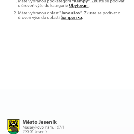
Máte vybranou podkategorii
"Kempy"
. Zkuste se podívat
o úroveň výše do kategorie
Ubytování
.
Máte vybranou oblast
"Janoušov"
. Zkuste se podívat o
úroveň výše do oblasti
Šumpersko
.
Město Jeseník
Masarykovo nám. 167/1
790 01 Jeseník