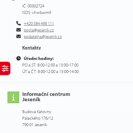
IČ: 00302724
ISDS: vhwbwm9
+420 584 498 111
posta@jesenik.cz
podatelna@jesenik.cz
Kontakty
Úřední hodiny:
PO a ST: 8:00-12:00 a 13:00-17:00
ÚT a ČT: 8:00-12:00 a 13:00-14:00
Informační centrum
Jeseník
Budova Katovny
Palackého 176/12
790 01 Jeseník