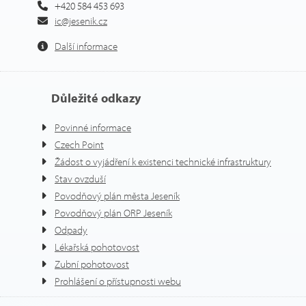
+420 584 453 693
ic@jesenik.cz
Další informace
Důležité odkazy
Povinné informace
Czech Point
Žádost o vyjádření k existenci technické infrastruktury
Stav ovzduší
Povodňový plán města Jeseník
Povodňový plán ORP Jeseník
Odpady
Lékařská pohotovost
Zubní pohotovost
Prohlášení o přístupnosti webu