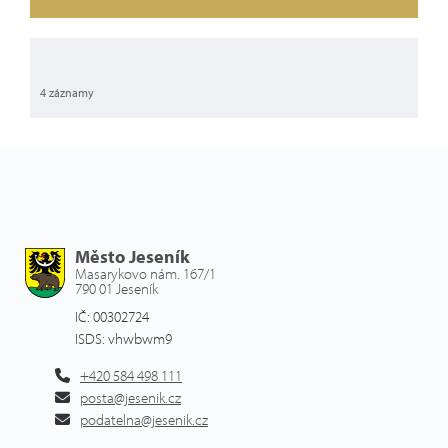
4 záznamy
Město Jeseník
Masarykovo nám. 167/1
790 01 Jeseník
IČ: 00302724
ISDS: vhwbwm9
+420 584 498 111
posta@jesenik.cz
podatelna@jesenik.cz