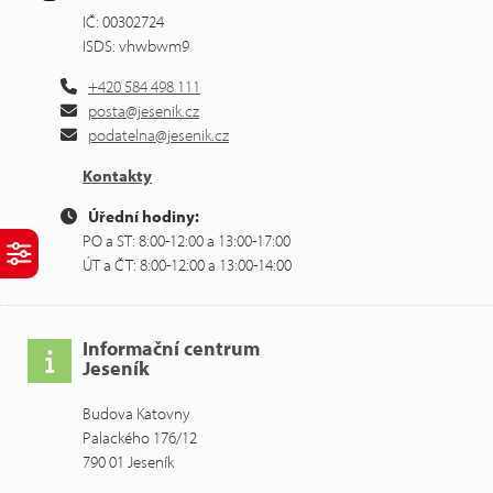
IČ: 00302724
ISDS: vhwbwm9
+420 584 498 111
posta@jesenik.cz
podatelna@jesenik.cz
Kontakty
Úřední hodiny:
PO a ST: 8:00-12:00 a 13:00-17:00
ÚT a ČT: 8:00-12:00 a 13:00-14:00
Informační centrum
Jeseník
Budova Katovny
Palackého 176/12
790 01 Jeseník