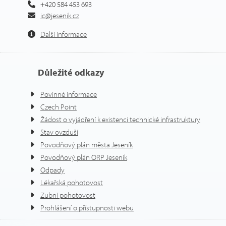
+420 584 453 693
ic@jesenik.cz
Další informace
Důležité odkazy
Povinné informace
Czech Point
Žádost o vyjádření k existenci technické infrastruktury
Stav ovzduší
Povodňový plán města Jeseník
Povodňový plán ORP Jeseník
Odpady
Lékařská pohotovost
Zubní pohotovost
Prohlášení o přístupnosti webu