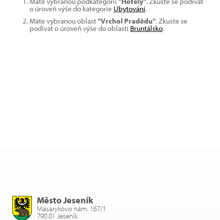
Máte vybranou podkategorii
"Hotely"
. Zkuste se podívat
o úroveň výše do kategorie
Ubytování
.
Máte vybranou oblast
"Vrchol Pradědu"
. Zkuste se
podívat o úroveň výše do oblasti
Bruntálsko
.
Město Jeseník
Masarykovo nám. 167/1
790 01 Jeseník