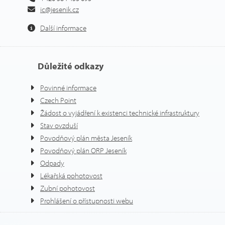
ic@jesenik.cz
Další informace
Důležité odkazy
Povinné informace
Czech Point
Žádost o vyjádření k existenci technické infrastruktury
Stav ovzduší
Povodňový plán města Jeseník
Povodňový plán ORP Jeseník
Odpady
Lékařská pohotovost
Zubní pohotovost
Prohlášení o přístupnosti webu