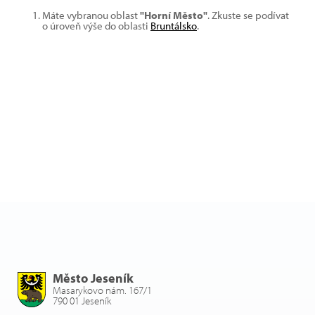
Máte vybranou oblast
"Horní Město"
. Zkuste se podívat
o úroveň výše do oblasti
Bruntálsko
.
Město Jeseník
Masarykovo nám. 167/1
790 01 Jeseník