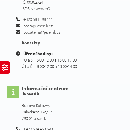
IČ: 00302724
ISDS: vhwbwm9
+420 584 498 111
posta@jesenik.cz
podatelna@jesenik.cz
Kontakty
Úřední hodiny:
PO a ST: 8:00-12:00 a 13:00-17:00
ÚT a ČT: 8:00-12:00 a 13:00-14:00
Informační centrum
Jeseník
Budova Katovny
Palackého 176/12
790 01 Jeseník
+420 584 453 693