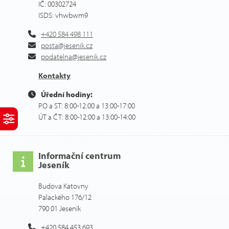
IČ: 00302724
ISDS: vhwbwm9
+420 584 498 111
posta@jesenik.cz
podatelna@jesenik.cz
Kontakty
Úřední hodiny:
PO a ST: 8:00-12:00 a 13:00-17:00
ÚT a ČT: 8:00-12:00 a 13:00-14:00
Informační centrum
Jeseník
Budova Katovny
Palackého 176/12
790 01 Jeseník
+420 584 453 693