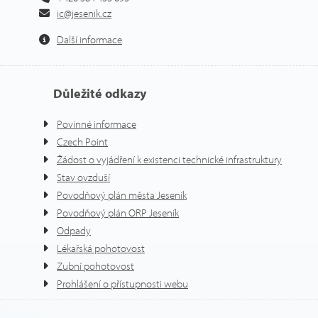
ic@jesenik.cz
Další informace
Důležité odkazy
Povinné informace
Czech Point
Žádost o vyjádření k existenci technické infrastruktury
Stav ovzduší
Povodňový plán města Jeseník
Povodňový plán ORP Jeseník
Odpady
Lékařská pohotovost
Zubní pohotovost
Prohlášení o přístupnosti webu