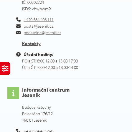
IČ: 00302724
ISDS: vhwbwm9
+420 584 498 111
posta@jesenik.cz
podatelna@jesenik.cz
Kontakty
Úřední hodiny:
PO a ST: 8:00-12:00 a 13:00-17:00
ÚT a ČT: 8:00-12:00 a 13:00-14:00
Informační centrum
Jeseník
Budova Katovny
Palackého 176/12
790 01 Jeseník
+420 584 453 693