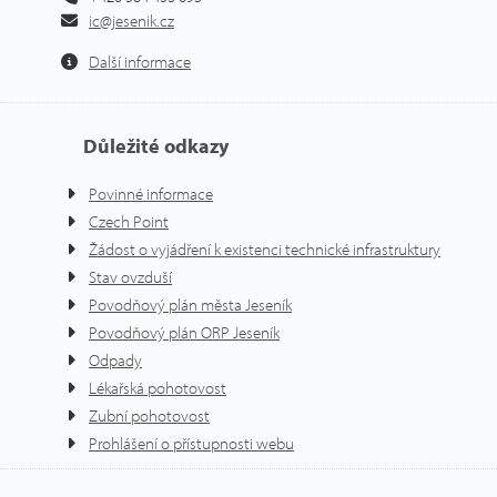
ic@jesenik.cz
Další informace
Důležité odkazy
Povinné informace
Czech Point
Žádost o vyjádření k existenci technické infrastruktury
Stav ovzduší
Povodňový plán města Jeseník
Povodňový plán ORP Jeseník
Odpady
Lékařská pohotovost
Zubní pohotovost
Prohlášení o přístupnosti webu