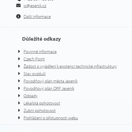
ic@jesenik.cz
Další informace
Důležité odkazy
Povinné informace
Czech Point
Žádost o vyjádření k existenci technické infrastruktury
Stav ovzduší
Povodňový plán města Jeseník
Povodňový plán ORP Jeseník
Odpady
Lékařská pohotovost
Zubní pohotovost
Prohlášení o přístupnosti webu