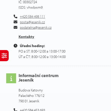
IČ: 00302724
ISDS: vhwbwm9
+420 584 498 111
posta@jesenik.cz
podatelna@jesenik.cz
Kontakty
Úřední hodiny:
PO a ST: 8:00-12:00 a 13:00-17:00
ÚT a ČT: 8:00-12:00 a 13:00-14:00
Informační centrum
Jeseník
Budova Katovny
Palackého 176/12
790 01 Jeseník
+420 584 453 693