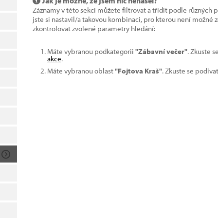
Jak je možné, že jsem nic nenašel?
Záznamy v této sekci můžete filtrovat a třídit podle různých 
jste si nastavil/a takovou kombinaci, pro kterou není možné
zkontrolovat zvolené parametry hledání:
Máte vybranou podkategorii
"Zábavní večer"
. Zkuste s
akce
.
Máte vybranou oblast
"Fojtova Kraš"
. Zkuste se podíva