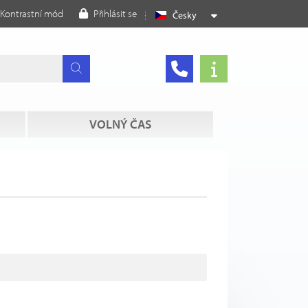
Kontrastní mód
Přihlásit se
Česky
VOLNÝ ČAS