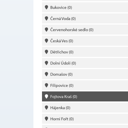
Bukovice
(0)
Černá Voda
(0)
Červenohorské sedlo
(0)
Česká Ves
(0)
Dětřichov
(0)
Dolní Údolí
(0)
Domašov
(0)
Filipovice
(0)
Fojtova Kraš
(0)
Hájenka
(0)
Horní Fořt
(0)