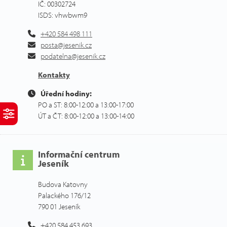
IČ: 00302724
ISDS: vhwbwm9
+420 584 498 111
posta@jesenik.cz
podatelna@jesenik.cz
Kontakty
Úřední hodiny:
PO a ST: 8:00-12:00 a 13:00-17:00
ÚT a ČT: 8:00-12:00 a 13:00-14:00
Informační centrum
Jeseník
Budova Katovny
Palackého 176/12
790 01 Jeseník
+420 584 453 693