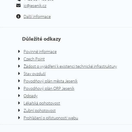
ic@jesenik.cz
Další informace
Důležité odkazy
Povinné informace
Czech Point
Žádost o vyjádření k existenci technické infrastruktury
Stav ovzduší
Povodňový plán města Jeseník
Povodňový plán ORP Jeseník
Odpady
Lékařská pohotovost
Zubní pohotovost
Prohlášení o přístupnosti webu