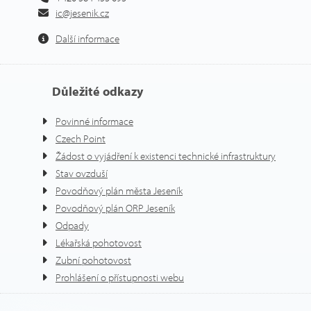
ic@jesenik.cz
Další informace
Důležité odkazy
Povinné informace
Czech Point
Žádost o vyjádření k existenci technické infrastruktury
Stav ovzduší
Povodňový plán města Jeseník
Povodňový plán ORP Jeseník
Odpady
Lékařská pohotovost
Zubní pohotovost
Prohlášení o přístupnosti webu