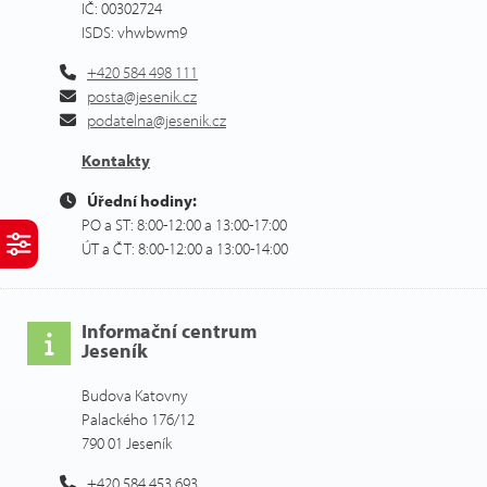
IČ: 00302724
ISDS: vhwbwm9
+420 584 498 111
posta@jesenik.cz
podatelna@jesenik.cz
Kontakty
Úřední hodiny:
PO a ST: 8:00-12:00 a 13:00-17:00
ÚT a ČT: 8:00-12:00 a 13:00-14:00
Informační centrum
Jeseník
Budova Katovny
Palackého 176/12
790 01 Jeseník
+420 584 453 693