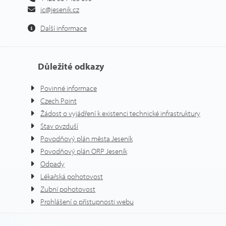
ic@jesenik.cz
Další informace
Důležité odkazy
Povinné informace
Czech Point
Žádost o vyjádření k existenci technické infrastruktury
Stav ovzduší
Povodňový plán města Jeseník
Povodňový plán ORP Jeseník
Odpady
Lékařská pohotovost
Zubní pohotovost
Prohlášení o přístupnosti webu