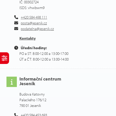
IČ: 00302724
ISDS: vhwbwm9
+420 584 498 111
posta@jesenik.cz
podatelna@jesenik.cz
Kontakty
Úřední hodiny:
PO a ST: 8:00-12:00 a 13:00-17:00
ÚT a ČT: 8:00-12:00 a 13:00-14:00
Informační centrum
Jeseník
Budova Katovny
Palackého 176/12
790 01 Jeseník
+420 584 453 693