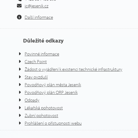
ic@jesenik.cz
Další informace
Důležité odkazy
Povinné informace
Czech Point
Žádost o vyjádření k existenci technické infrastruktury
Stav ovzduší
Povodňový plán města Jeseník
Povodňový plán ORP Jeseník
Odpady
Lékařská pohotovost
Zubní pohotovost
Prohlášení o přístupnosti webu