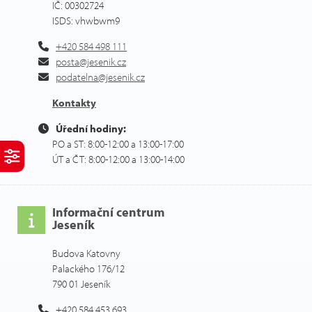
IČ: 00302724
ISDS: vhwbwm9
+420 584 498 111
posta@jesenik.cz
podatelna@jesenik.cz
Kontakty
Úřední hodiny:
PO a ST: 8:00-12:00 a 13:00-17:00
ÚT a ČT: 8:00-12:00 a 13:00-14:00
Informační centrum
Jeseník
Budova Katovny
Palackého 176/12
790 01 Jeseník
+420 584 453 693