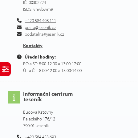
IČ: 00302724
ISDS: vhwbwm9
+420 584 498 111
posta@jesenik.cz
podatelna@jesenik.cz
Kontakty
Úřední hodiny:
PO a ST: 8:00-12:00 a 13:00-17:00
ÚT a ČT: 8:00-12:00 a 13:00-14:00
Informační centrum
Jeseník
Budova Katovny
Palackého 176/12
790 01 Jeseník
+420 584 453 693