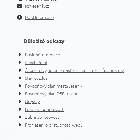
ic@jesenik.cz
Další informace
Důležité odkazy
Povinné informace
Czech Point
Žádost o vyjádření k existenci technické infrastruktury
Stav ovzduší
Povodňový plán města Jeseník
Povodňový plán ORP Jeseník
Odpady
Lékařská pohotovost
Zubní pohotovost
Prohlášení o přístupnosti webu