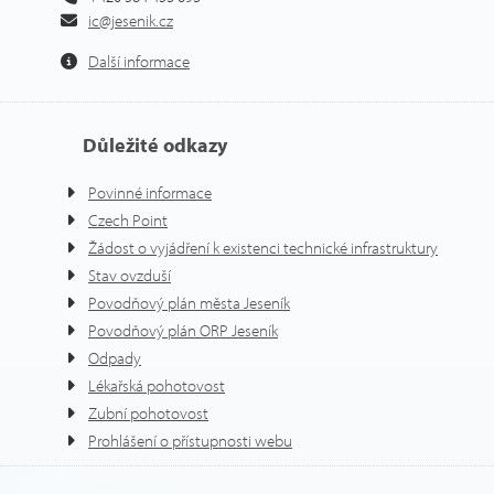
ic@jesenik.cz
Další informace
Důležité odkazy
Povinné informace
Czech Point
Žádost o vyjádření k existenci technické infrastruktury
Stav ovzduší
Povodňový plán města Jeseník
Povodňový plán ORP Jeseník
Odpady
Lékařská pohotovost
Zubní pohotovost
Prohlášení o přístupnosti webu