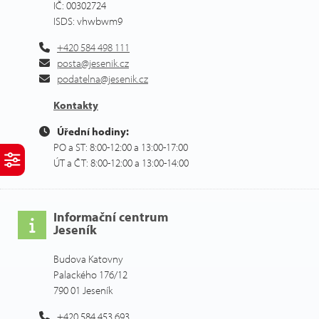
IČ: 00302724
ISDS: vhwbwm9
+420 584 498 111
posta@jesenik.cz
podatelna@jesenik.cz
Kontakty
Úřední hodiny:
PO a ST: 8:00-12:00 a 13:00-17:00
ÚT a ČT: 8:00-12:00 a 13:00-14:00
Informační centrum
Jeseník
Budova Katovny
Palackého 176/12
790 01 Jeseník
+420 584 453 693