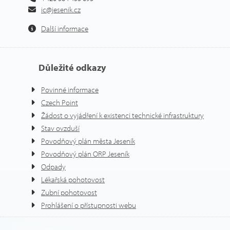
ic@jesenik.cz
Další informace
Důležité odkazy
Povinné informace
Czech Point
Žádost o vyjádření k existenci technické infrastruktury
Stav ovzduší
Povodňový plán města Jeseník
Povodňový plán ORP Jeseník
Odpady
Lékařská pohotovost
Zubní pohotovost
Prohlášení o přístupnosti webu