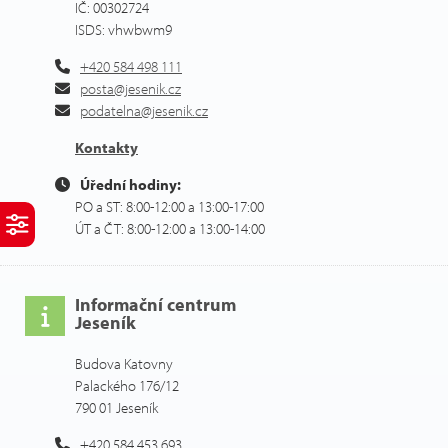
IČ: 00302724
ISDS: vhwbwm9
+420 584 498 111
posta@jesenik.cz
podatelna@jesenik.cz
Kontakty
Úřední hodiny:
PO a ST: 8:00-12:00 a 13:00-17:00
ÚT a ČT: 8:00-12:00 a 13:00-14:00
Informační centrum
Jeseník
Budova Katovny
Palackého 176/12
790 01 Jeseník
+420 584 453 693